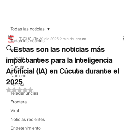
Teledenuncia
Todas las noticias
TVCUCUTA
30 dic 2025
2 min de lectura
Todas las noticias
🔍Estas son las noticias más
EnVivo
impactantes para la Inteligencia
Judicial
Cúcuta
Artificial (IA) en Cúcuta durante el
Nacional
2025
Política
Obtuvo NaN de 5 estrellas.
Teledenuncias
Frontera
Viral
Noticias recientes
Entretenimiento