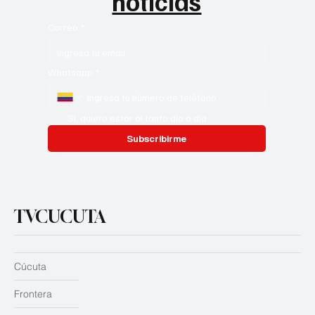
noticias
Correo
*
Whatsapp
*
Si, quiero estar al tanto día a día
Subscribirme
TVCUCUTA
Cúcuta
Frontera