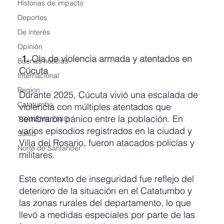
Historias de impacto
Deportes
De interés
Opinión
 1. 
Ola de violencia armada y atentados en 
Buenas noticias
Cúcuta
Internacional
Region
Durante 2025, Cúcuta vivió una escalada de 
Catatumbo
violencia con múltiples atentados que 
sembraron pánico entre la población. En 
TRANSMILENIO
varios episodios registrados en la ciudad y 
Salud
Villa del Rosario, fueron atacados policías y 
Norte de Santander
militares.
Este contexto de inseguridad fue reflejo del 
deterioro de la situación en el Catatumbo y 
las zonas rurales del departamento, lo que 
llevó a medidas especiales por parte de las 