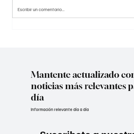
acuerdo con la información
Atenta
Escribir un comentario...
preliminar, la explosión estuvo
en #Cú
acompañada por ráf@g@s
Mantente actualizado con
noticias más relevantes p
día
Información relevante día a día