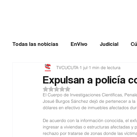
Cúcuta
Todas las noticias
EnVivo
Judicial
Cú
TVCUCUTA
1 jul
1 min de lectura
Entretenimiento
Historias de impacto
Expulsan a policía c
Obtuvo NaN de 5 estrellas.
Catatumbo
TRANSMILENIO
Salud
El Cuerpo de Investigaciones Científicas, Penal
Josué Burgos Sánchez dejó de pertenecer a la in
dólares en efectivo de inmuebles afectados dura
De acuerdo con la información conocida, el ex
ingresar a viviendas o estructuras afectadas y 
rechazo por tratarse de zonas donde las víctim