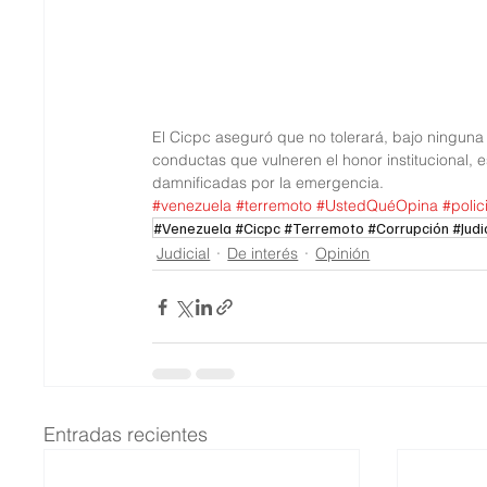
El Cicpc aseguró que no tolerará, bajo ninguna 
conductas que vulneren el honor institucional,
damnificadas por la emergencia.
#venezuela
#terremoto
#UstedQuéOpina
#polic
#Venezuela #Cicpc #Terremoto #Corrupción #Judic
Judicial
De interés
Opinión
Entradas recientes