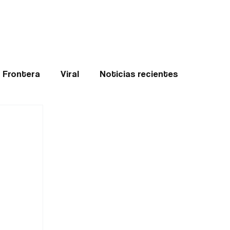
Teledenuncia
l
Opinión
Frontera
Viral
Noticias recientes
ticias
Internacional
Region