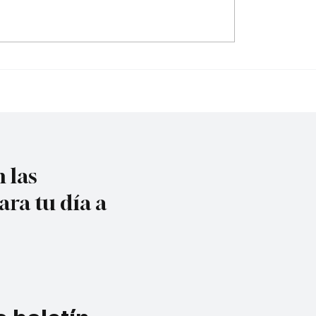
do contra la policía
¿Irregularidades en el
cuta
acueducto Metropoli
 las
ara tu día a