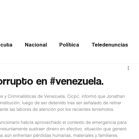
Frontera
Política
Judicial
Entretenimiento
Vira
cuta
Nacional
Política
Teledenuncias
Deportes
De interés
Opinión
Buenas no
orrupto en #venezuela.
Norte de Santander
es y Criminalísticas de Venezuela, Cicpc, informó que Jonathan 
stitución, luego de ser detenido tras ser señalado de retirar 
nte las labores de atención por los recientes terremotos.
funcionario habría aprovechado el contexto de emergencia para 
presuntamente sustraer dinero en efectivo, situación que generó 
as aún enfrentan pérdidas humanas, materiales y familiares.