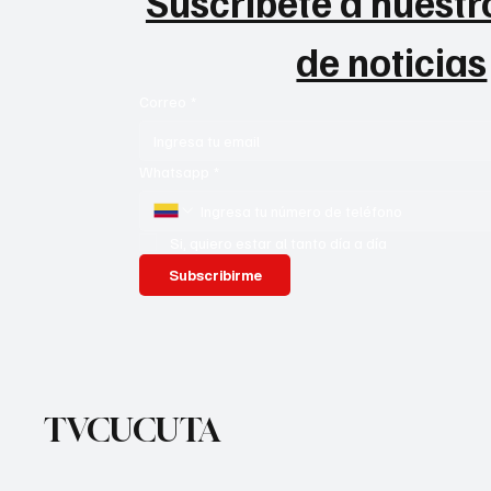
Suscribete a nuestro
de noticias
Correo
*
Whatsapp
*
Si, quiero estar al tanto día a día
Subscribirme
TVCUCUTA