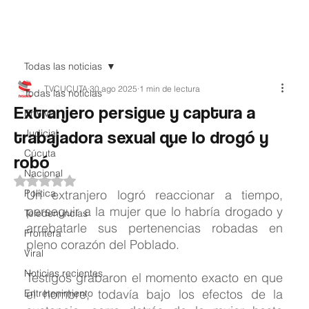
Teledenuncia
Todas las noticias
TVCUCUTA
30 ago 2025
1 min de lectura
Todas las noticias
Extranjero persigue y captura a
EnVivo
trabajadora sexual que lo drogó y
Judicial
Cúcuta
robó
Nacional
Obtuvo NaN de 5 estrellas.
Política
Un extranjero logró reaccionar a tiempo, 
perseguir a la mujer que lo habría drogado y 
Teledenuncias
arrebatarle sus pertenencias robadas en 
Frontera
pleno corazón del Poblado.
Viral
Noticias recientes
Testigos grabaron el momento exacto en que 
el hombre, todavía bajo los efectos de la 
Entretenimiento