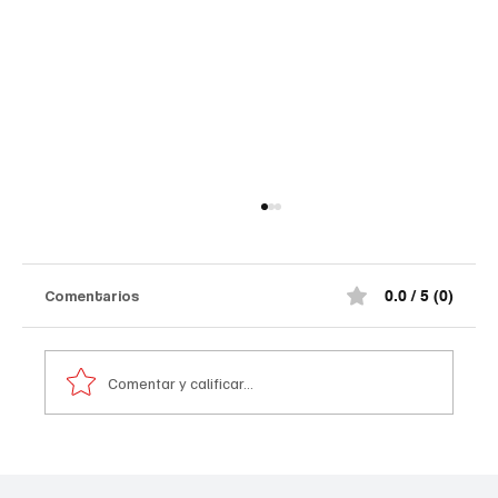
Así quedó el comando de la Policía de
#Norte de Santander tras el at@qu3
terr0r1st@ de la madrugada
¡Impactante! Así quedó el comando de la
Comentarios
0.0 / 5 (0)
Policía de #Norte de Santander tras el at@qu3
terr0r1st@ de la madrugada. De acuerdo con la
información preliminar, la explosión estuvo
Comentar y calificar...
acompañada por ráf@g@s