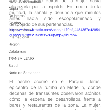
sustancia, corre detrás de la mujer hasta 
Historias de impacto
alcanzarla por la espalda. En medio de la 
Deportes
multitud, la señala y denuncia que minutos 
De interés
antes había sido escopolaminado y 
Opinión
despojado de sus pertenencias.
https://video.wixstatic.com/video/b170bf_4484357c42954
Buenas noticias
e0faee2979b5c152d58/360p/mp4/file.mp4
Internacional
Region
Catatumbo
TRANSMILENIO
Salud
Norte de Santander
El hecho ocurrió en el Parque Lleras, 
epicentro de la rumba en Medellín, donde 
decenas de transeúntes observaron atónitos 
cómo la escena se desarrollaba frente a 
bares y restaurantes de la zona. La mujer, 