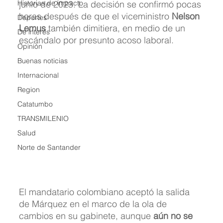
Historias de impacto
junio de 2023. La decisión se confirmó pocas 
horas después de que el viceministro 
Nelson 
Deportes
Lemus
 también dimitiera, en medio de un 
De interés
escándalo por presunto acoso laboral.
Opinión
Buenas noticias
Internacional
Region
Catatumbo
TRANSMILENIO
Salud
Norte de Santander
El mandatario colombiano aceptó la salida 
de Márquez en el marco de la ola de 
cambios en su gabinete, aunque 
aún no se 