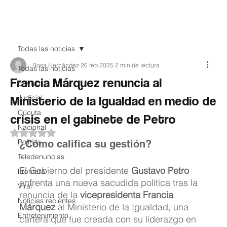
Teledenuncia
Todas las noticias
Rosa Hernández
26 feb 2025
2 min de lectura
Todas las noticias
Francia Márquez renuncia al
EnVivo
Ministerio de la Igualdad en medio de
Judicial
Cúcuta
crisis en el gabinete de Petro
Nacional
Obtuvo NaN de 5 estrellas.
Política
¿Cómo califica su gestión?
Teledenuncias
El Gobierno del presidente 
Gustavo Petro
Frontera
enfrenta una nueva sacudida política tras la 
Viral
renuncia de la 
vicepresidenta Francia 
Noticias recientes
Márquez
 al Ministerio de la Igualdad, una 
Entretenimiento
cartera que fue creada con su liderazgo en 