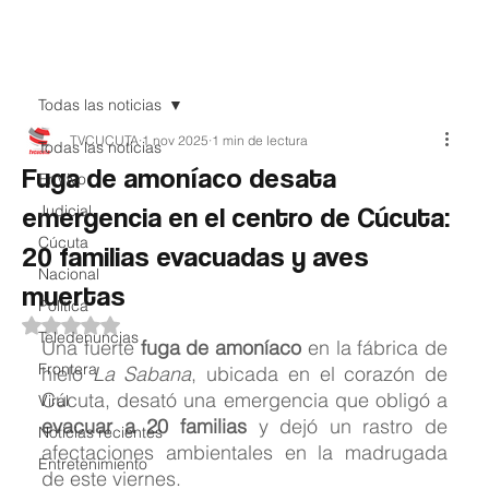
Teledenuncia
Todas las noticias
TVCUCUTA
1 nov 2025
1 min de lectura
Todas las noticias
Fuga de amoníaco desata
EnVivo
emergencia en el centro de Cúcuta:
Judicial
Cúcuta
20 familias evacuadas y aves
Nacional
muertas
Política
Obtuvo NaN de 5 estrellas.
Teledenuncias
Una fuerte 
fuga de amoníaco
 en la fábrica de 
Frontera
hielo 
La Sabana
, ubicada en el corazón de 
Cúcuta, desató una emergencia que obligó a 
Viral
evacuar a 20 familias
 y dejó un rastro de 
Noticias recientes
afectaciones ambientales en la madrugada 
Entretenimiento
de este viernes.