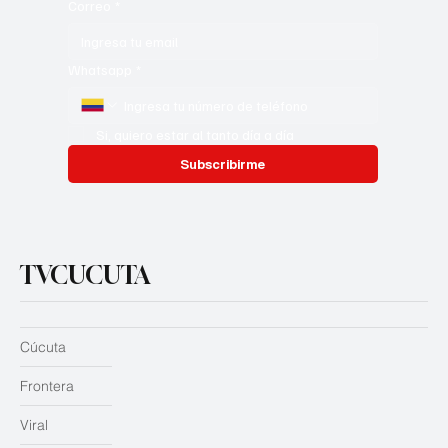
Correo
*
Whatsapp
*
Si, quiero estar al tanto día a día
Subscribirme
TVCUCUTA
Cúcuta
Frontera
Viral