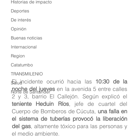
Historias de impacto
Deportes
De interés
Opinión
Buenas noticias
Internacional
Region
Catatumbo
TRANSMILENIO
El incidente ocurrió hacia las 
10:30 de la 
Salud
noche del jueves
 en la avenida 5 entre calles 
Norte de Santander
2 y 3, barrio El Callejón. Según explicó el 
teniente Heduin Ríos
, jefe de cuartel del 
Cuerpo de Bomberos de Cúcuta, 
una falla en 
el sistema de tuberías provocó la liberación 
del gas
, altamente tóxico para las personas y 
el medio ambiente.