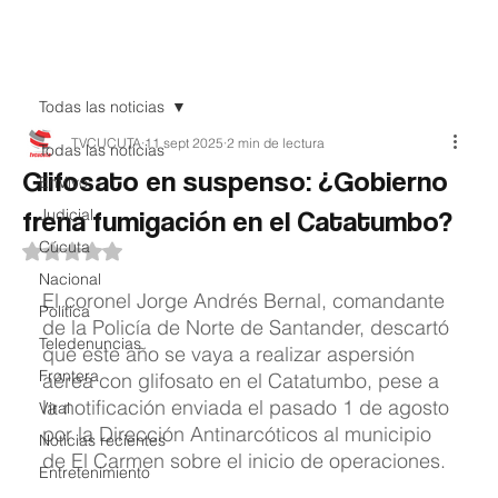
Teledenuncia
Todas las noticias
TVCUCUTA
11 sept 2025
2 min de lectura
Todas las noticias
Glifosato en suspenso: ¿Gobierno
EnVivo
frena fumigación en el Catatumbo?
Judicial
Cúcuta
Obtuvo NaN de 5 estrellas.
Nacional
El coronel Jorge Andrés Bernal, comandante 
Política
de la Policía de Norte de Santander, descartó 
Teledenuncias
que este año se vaya a realizar aspersión 
Frontera
aérea con glifosato en el Catatumbo, pese a 
la notificación enviada el pasado 1 de agosto 
Viral
por la Dirección Antinarcóticos al municipio 
Noticias recientes
de El Carmen sobre el inicio de operaciones.
Entretenimiento