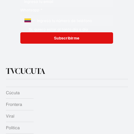
Whatsapp
*
Si, quiero estar al tanto día a día
Subscribirme
TVCUCUTA
Cúcuta
Frontera
Viral
Política