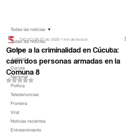
Teledenuncia
Todas las noticias
TVCUCUTA
27 dic 2025
1 min de lectura
Todas las noticias
Golpe a la criminalidad en Cúcuta:
EnVivo
caen dos personas armadas en la
Judicial
Cúcuta
Comuna 8
Nacional
Obtuvo NaN de 5 estrellas.
Política
Teledenuncias
Frontera
Viral
Noticias recientes
Entretenimiento