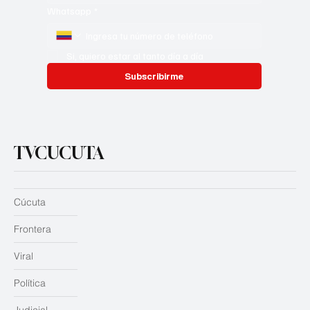
Whatsapp
*
Si, quiero estar al tanto día a día
Subscribirme
TVCUCUTA
Cúcuta
Frontera
Viral
Política