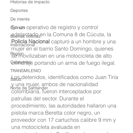
Historias de impacto
Deportes
De interés
En un operativo de registro y control 
Opinión
adelantado en la Comuna 8 de Cúcuta, la 
Buenas noticias
Policía Nacional
 capturó a un hombre y una 
Internacional
mujer en el barrio Santo Domingo, quienes 
Region
se movilizaban en una motocicleta de alto 
cilindraje portando un arma de fuego ilegal.
Catatumbo
TRANSMILENIO
Los detenidos, identificados como Juan Tiria 
Salud
y una mujer, ambos de nacionalidad 
Norte de Santander
colombiana, fueron interceptados por 
patrullas del sector. Durante el 
procedimiento, las autoridades hallaron una 
pistola marca Beretta color negro, un 
proveedor con 17 cartuchos calibre 9 mm y 
una motocicleta avaluada en 