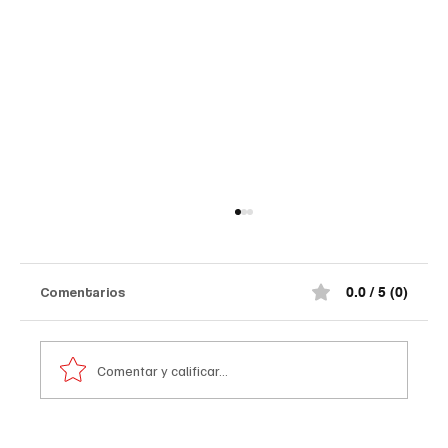
Comentarios
0.0 / 5 (0)
Comentar y calificar...
Atentado contra la policía en #Cúcuta