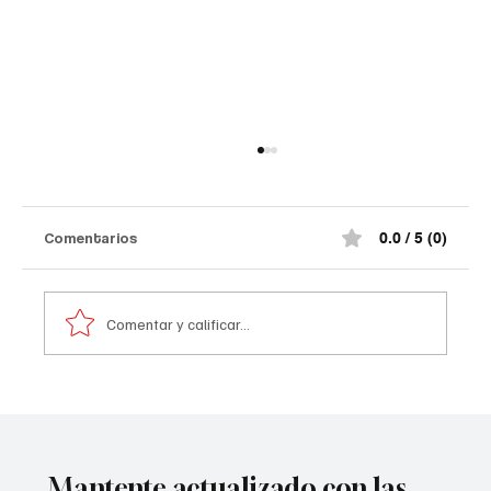
Así quedó el comando de la Policía de
#Norte de Santander tras el at@qu3
terr0r1st@ de la madrugada
¡Impactante! Así quedó el comando de la
Comentarios
0.0 / 5 (0)
Policía de #Norte de Santander tras el at@qu3
terr0r1st@ de la madrugada. De acuerdo con la
información preliminar, la explosión estuvo
Comentar y calificar...
acompañada por ráf@g@s
Mantente actualizado con las