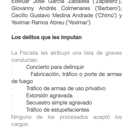
Edwuar José García Zabaleta (‘Zapatero’), 
Giovanny Andrés Colmenares (‘Barbero’), 
Cecilio Gustavo Medina Andrade (‘Chimú’) y 
Yeximar Ramos Abreu (‘Yeximar’)
.
Los delitos que les imputan
La Fiscalía les atribuyó una lista de graves 
conductas:
·         
Concierto para delinquir
·         
Fabricación, tráfico o porte de armas 
de fuego
·         
Tráfico de armas de uso privativo
·         
Extorsión agravada
·         
Secuestro simple agravado
·         
Tráfico de estupefacientes
Ninguno de los procesados aceptó los 
cargos.