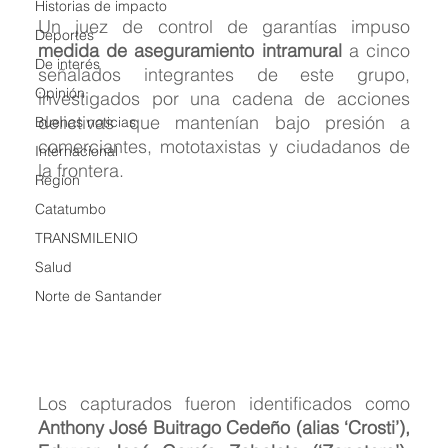
Historias de impacto
Un juez de control de garantías impuso 
Deportes
medida de aseguramiento intramural
 a cinco 
De interés
señalados integrantes de este grupo, 
Opinión
investigados por una cadena de acciones 
delictivas que mantenían bajo presión a 
Buenas noticias
comerciantes, mototaxistas y ciudadanos de 
Internacional
la frontera.
Region
Catatumbo
TRANSMILENIO
Salud
Norte de Santander
Los capturados fueron identificados como 
Anthony José Buitrago Cedeño (alias ‘Crosti’), 