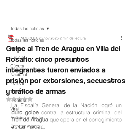
Teledenuncia
Todas las noticias
TVCUCUTA
25 nov 2025
2 min de lectura
Todas las noticias
Golpe al Tren de Aragua en Villa del
EnVivo
Rosario: cinco presuntos
Judicial
Cúcuta
integrantes fueron enviados a
Nacional
prisión por extorsiones, secuestros
Política
y tráfico de armas
Teledenuncias
Obtuvo NaN de 5 estrellas.
Frontera
La Fiscalía General de la Nación logró un 
Viral
duro golpe
 contra la estructura criminal del 
Noticias recientes
Tren de Aragua
 que opera en el corregimiento 
de La Parada.
Entretenimiento