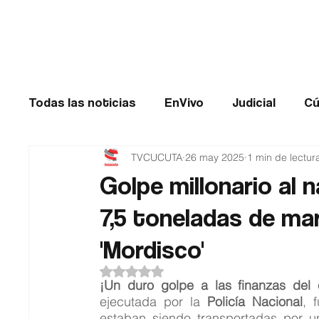
Cúcuta
Todas las noticias
EnVivo
Judicial
Cú
TVCUCUTA
26 may 2025
1 min de lectur
Entretenimiento
Historias de impacto
Golpe millonario al n
7,5 toneladas de mar
Catatumbo
TRANSMILENIO
Salud
'Mordisco'
Obtuvo NaN de 5 estrellas.
¡Un duro golpe a las finanzas del 
ejecutada por la 
Policía Nacional
, 
estaban siendo transportadas por un