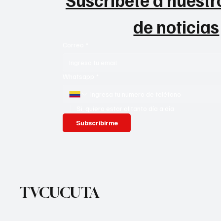
de noticias
Correo
*
Whatsapp
*
Si, quiero estar al tanto día a día
Subscribirme
TVCUCUTA