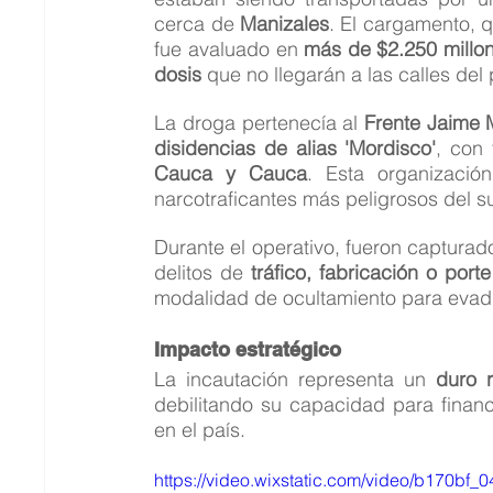
cerca de 
Manizales
. El cargamento, q
fue avaluado en 
más de $2.250 millo
dosis
 que no llegarán a las calles del 
La droga pertenecía al 
Frente Jaime 
disidencias de alias 'Mordisco'
, con 
Cauca y Cauca
. Esta organizaci
narcotraficantes más peligrosos del 
Durante el operativo, fueron capturad
delitos de 
tráfico, fabricación o port
modalidad de ocultamiento para evadir
Impacto estratégico
La incautación representa un 
duro 
debilitando su capacidad para financi
en el país.
https://video.wixstatic.com/video/b170