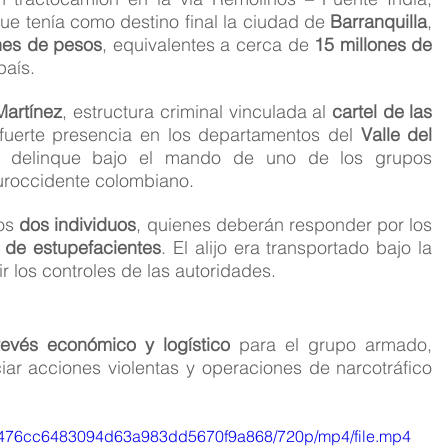
ue tenía como destino final la ciudad de 
Barranquilla
, 
nes de pesos
, equivalentes a cerca de 
15 millones de 
país.
Martínez
, estructura criminal vinculada al 
cartel de las 
fuerte presencia en los departamentos del 
Valle del 
ón delinque bajo el mando de uno de los grupos 
suroccidente colombiano.
os 
dos individuos
, quienes deberán responder por los 
e de estupefacientes
. El alijo era transportado bajo la 
 los controles de las autoridades.
revés económico y logístico
 para el grupo armado, 
ar acciones violentas y operaciones de narcotráfico 
bf_0476cc6483094d63a983dd5670f9a868/720p/mp4/file.mp4