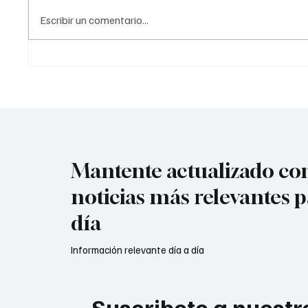
acuerdo con la información
Atenta
Escribir un comentario...
preliminar, la explosión estuvo
en #Cú
acompañada por ráf@g@s
Mantente actualizado con
noticias más relevantes p
día
Información relevante día a día
Suscribete a nuestro