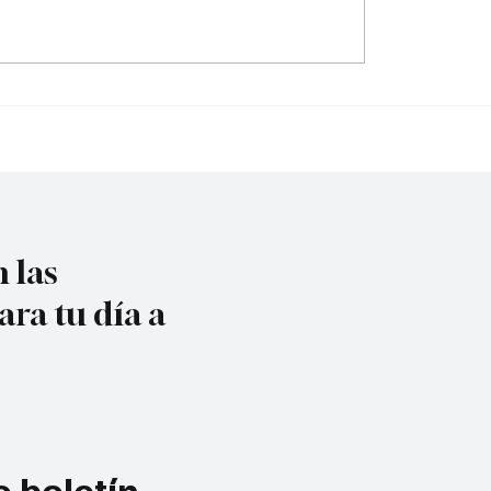
do contra la policía
¿Irregularidades en el
cuta
acueducto Metropoli
 las
ara tu día a
 boletín 