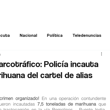
Frontera
Política
Judicial
Entretenimiento
Vira
cuta
Nacional
Política
Teledenuncias
a
Deportes
De interés
Opinión
Buenas no
arcotráfico: Policía incauta
ihuana del cartel de alias
Norte de Santander
crimen organizado!
 En una operación contundente 
fueron incautadas 
7,5 toneladas de marihuana
 que 
 tractocamión en la vía Remolinos – Puente India, 