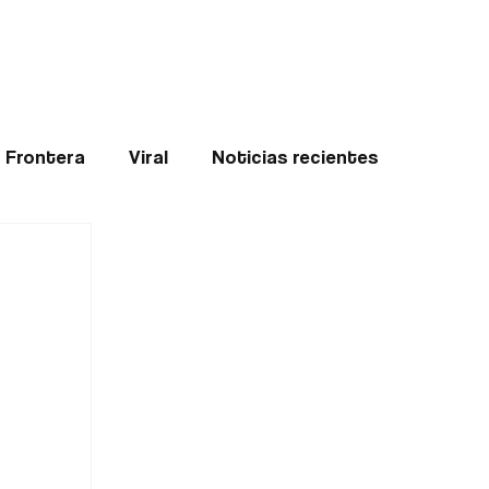
Teledenuncia
l
Opinión
Frontera
Viral
Noticias recientes
ticias
Internacional
Region