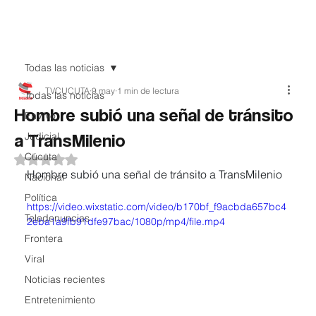
Teledenuncia
Todas las noticias
TVCUCUTA
9 may
1 min de lectura
Todas las noticias
Hombre subió una señal de tránsito
EnVivo
a TransMilenio
Judicial
Cúcuta
Obtuvo NaN de 5 estrellas.
Hombre subió una señal de tránsito a TransMilenio
Nacional
Política
https://video.wixstatic.com/video/b170bf_f9acbda657bc4
Teledenuncias
2eba1a9fb91dfe97bac/1080p/mp4/file.mp4
Frontera
Viral
Noticias recientes
Entretenimiento