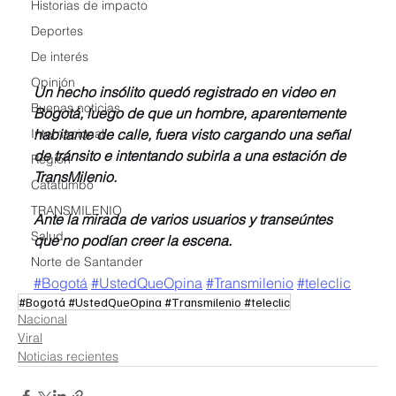
Historias de impacto
Deportes
De interés
Opinión
Un hecho insólito quedó registrado en video en 
Buenas noticias
Bogotá, luego de que un hombre, aparentemente 
Internacional
habitante de calle, fuera visto cargando una señal 
de tránsito e intentando subirla a una estación de 
Region
TransMilenio.
Catatumbo
TRANSMILENIO
Ante la mirada de varios usuarios y transeúntes 
Salud
que no podían creer la escena.
Norte de Santander
#Bogotá
#UstedQueOpina
#Transmilenio
#teleclic
#Bogotá #UstedQueOpina #Transmilenio #teleclic
Nacional
Viral
Noticias recientes