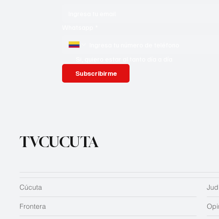
Whatsapp
*
Si, quiero estar al tanto día a día
Subscribirme
TVCUCUTA
Cúcuta
Judi
Frontera
Opi