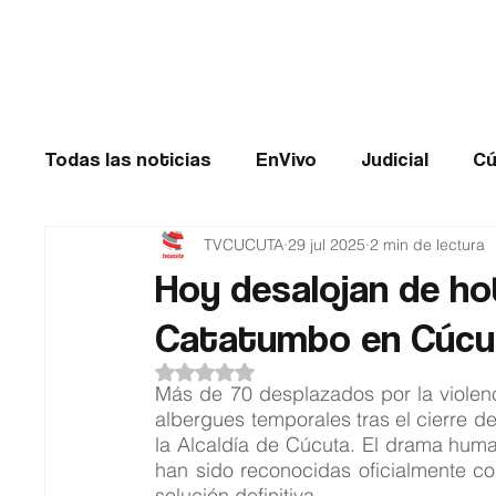
Cúcuta
Todas las noticias
EnVivo
Judicial
Cú
TVCUCUTA
29 jul 2025
2 min de lectura
Entretenimiento
Historias de impacto
Hoy desalojan de ho
Catatumbo en Cúcu
Catatumbo
TRANSMILENIO
Salud
Obtuvo NaN de 5 estrellas.
Más de 70 desplazados por la violen
albergues temporales tras el cierre de
la Alcaldía de Cúcuta. El drama human
han sido reconocidas oficialmente co
solución definitiva.