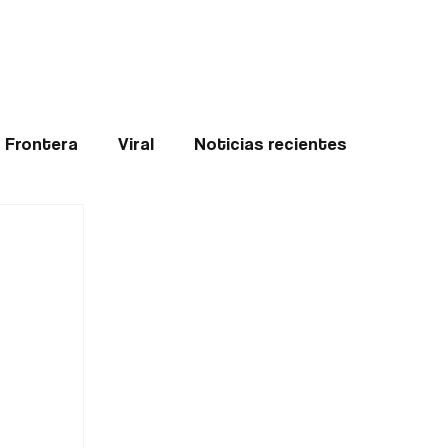
Teledenuncia
l
Opinión
Frontera
Viral
Noticias recientes
ticias
Internacional
Region