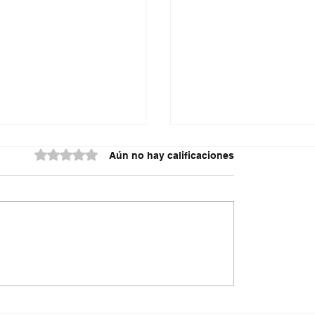
Obtuvo 0 de 5 estrellas.
Aún no hay calificaciones
do contra la policía
¿Irregularidades en el
cuta
acueducto Metropoli