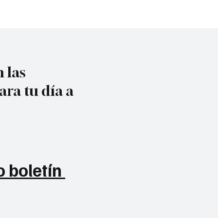
 las
ara tu día a
 boletín 