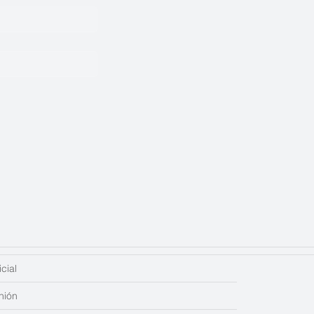
cial
nión