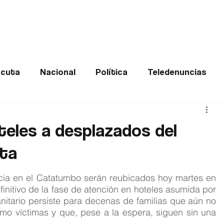
Frontera
Política
Judicial
Entretenimiento
Vira
cuta
Nacional
Política
Teledenuncias
Deportes
De interés
Opinión
Buenas no
teles a desplazados del
ta
Norte de Santander
cia en el Catatumbo serán reubicados hoy martes en 
finitivo de la fase de atención en hoteles asumida por 
itario persiste para decenas de familias que aún no 
mo víctimas y que, pese a la espera, siguen sin una 