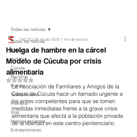
Teledenuncia
Todas las noticias
TVCUCUTA
16 abr 2025
1 min de lectura
Todas las noticias
Huelga de hambre en la cárcel
EnVivo
Modelo de Cúcuta por crisis
Judicial
Cúcuta
alimentaria
Nacional
Obtuvo NaN de 5 estrellas.
Política
La Asociación de Familiares y Amigos de la 
Cárcel de Cúcuta hace un llamado urgente a 
Teledenuncias
los entes competentes para que se tomen 
Frontera
medidas inmediatas frente a la grave crisis 
Viral
alimentaria que afecta a la población privada 
Noticias recientes
de la libertad en este centro penitenciario.
Entretenimiento