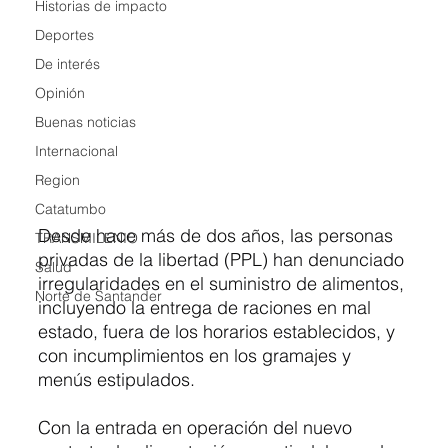
Historias de impacto
Deportes
De interés
Opinión
Buenas noticias
Internacional
Region
Catatumbo
Desde hace más de dos años, las personas 
TRANSMILENIO
privadas de la libertad (PPL) han denunciado 
Salud
irregularidades en el suministro de alimentos, 
Norte de Santander
incluyendo la entrega de raciones en mal 
estado, fuera de los horarios establecidos, y 
con incumplimientos en los gramajes y 
menús estipulados.
Con la entrada en operación del nuevo 