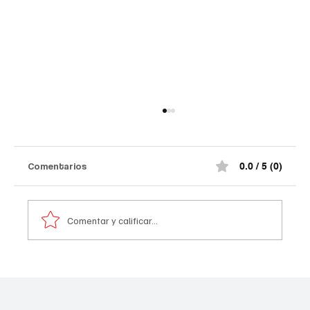
Comentarios
0.0 / 5 (0)
Comentar y calificar...
Atentado contra la policía en #Cúcuta