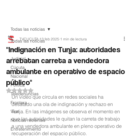
Teledenuncia
Todas las noticias
TVCUCUTA
13 feb 2025
1 min de lectura
Todas las noticias
"Indignación en Tunja: autoridades
EnVivo
arrebatan carreta a vendedora
Judicial
Cúcuta
ambulante en operativo de espacio
Nacional
público"
Política
Obtuvo NaN de 5 estrellas.
Teledenuncias
Un video que circula en redes sociales ha 
Frontera
desatado una ola de indignación y rechazo en 
Tunja. En las imágenes se observa el momento en 
Viral
que las autoridades le quitan la carreta de trabajo 
Noticias recientes
a una vendedora ambulante en pleno operativo de 
Entretenimiento
recuperación del espacio público.