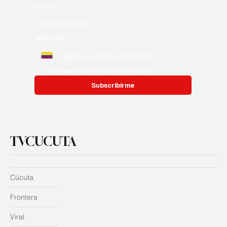
Correo
*
Whatsapp
*
Si, quiero estar al tanto día a día
Subscribirme
TVCUCUTA
Cúcuta
Frontera
Viral