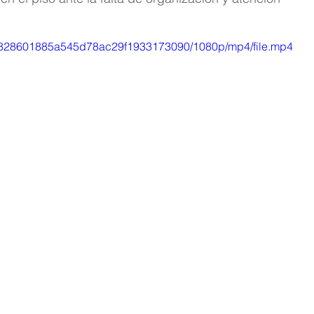
bf_4828601885a545d78ac29f1933173090/1080p/mp4/file.mp4