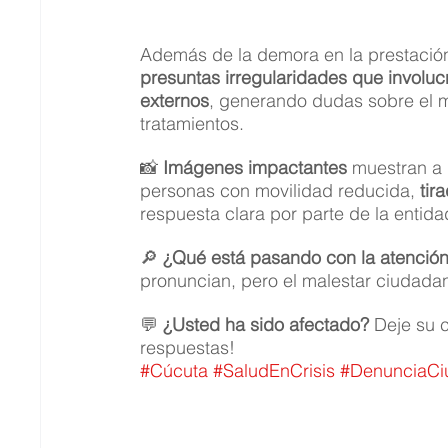
Además de la demora en la prestación
presuntas irregularidades que involu
externos
, generando dudas sobre el m
tratamientos.
📸 
Imágenes impactantes
 muestran a 
personas con movilidad reducida, 
tir
respuesta clara por parte de la entida
🔎 
¿Qué está pasando con la atenció
pronuncian, pero el malestar ciudada
💬 
¿Usted ha sido afectado?
 Deje su 
respuestas!
#Cúcuta
#SaludEnCrisis
#DenunciaCi