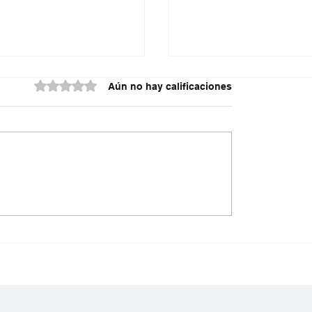
Obtuvo 0 de 5 estrellas.
Aún no hay calificaciones
al frena paso de Aguas
¡Otro tubo roto!¿Qué
a Veolia🧐
en Aguas Kpital?