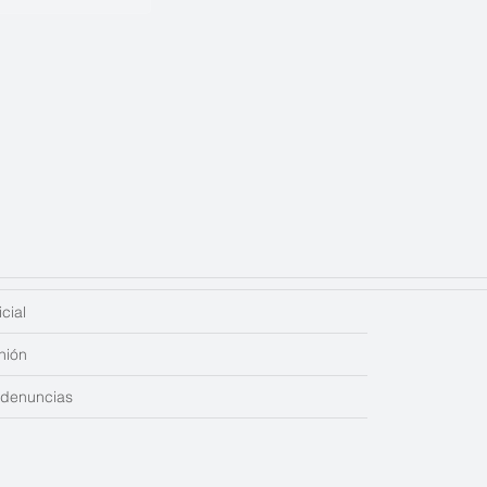
cial
nión
edenuncias