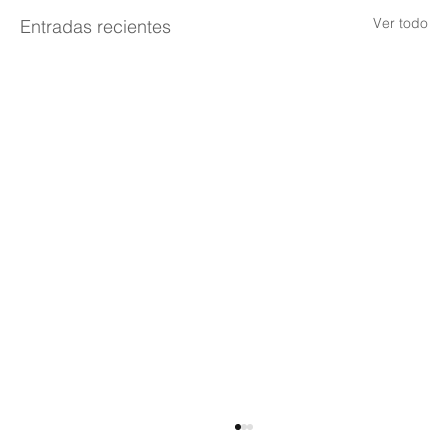
Ver todo
Entradas recientes
Así quedó el comando de la Policía de