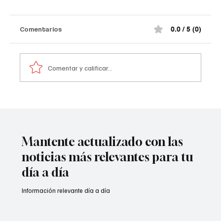
#Norte de Santander tras el at@qu3
terr0r1st@ de la madrugada
¡Impactante! Así quedó el comando de la
Comentarios
0.0 / 5 (0)
Policía de #Norte de Santander tras el at@qu3
terr0r1st@ de la madrugada. De acuerdo con la
información preliminar, la explosión estuvo
Comentar y calificar...
acompañada por ráf@g@s
Mantente actualizado con las
noticias más relevantes para tu
día a día
Información relevante día a día