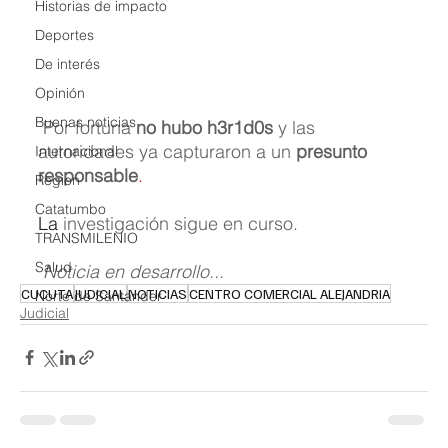
Historias de impacto
Deportes
De interés
Opinión
Buenas noticias
 Por fortuna 
no hubo h3r1d0s
 y las 
autoridades ya capturaron a un 
presunto 
Internacional
responsable
.
Region
Catatumbo
La
 investigación sigue en curso.
TRANSMILENIO
Salud
Noticia en desarrollo...
CUCUTA
JUDICIAL
NOTICIAS
CENTRO COMERCIAL ALEJANDRIA
Norte de Santander
Judicial