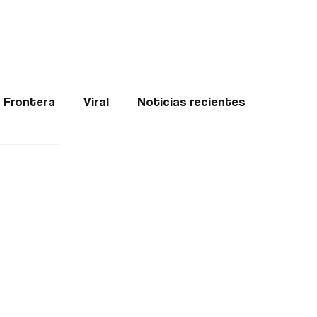
Teledenuncia
l
Opinión
Frontera
Viral
Noticias recientes
ticias
Internacional
Region