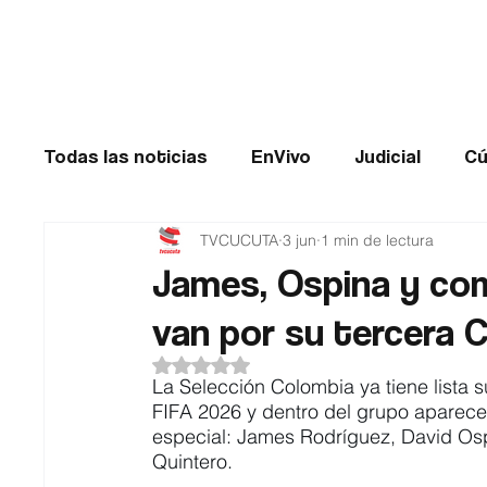
Cúcuta
Todas las noticias
EnVivo
Judicial
Cú
TVCUCUTA
3 jun
1 min de lectura
Entretenimiento
Historias de impacto
James, Ospina y com
van por su tercera 
Catatumbo
TRANSMILENIO
Salud
Obtuvo NaN de 5 estrellas.
La Selección Colombia ya tiene lista s
FIFA 2026 y dentro del grupo aparece
especial: James Rodríguez, David Osp
Quintero.