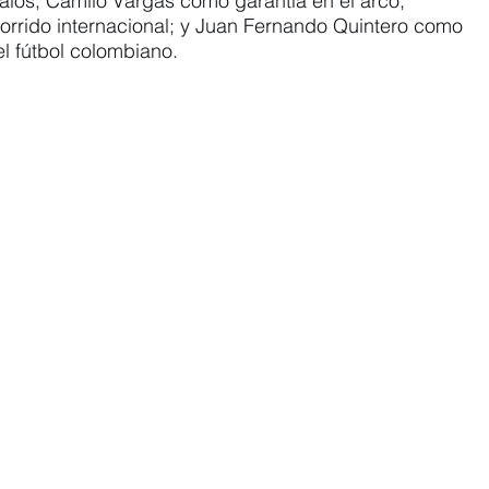
palos; Camilo Vargas como garantía en el arco; 
orrido internacional; y Juan Fernando Quintero como 
l fútbol colombiano.