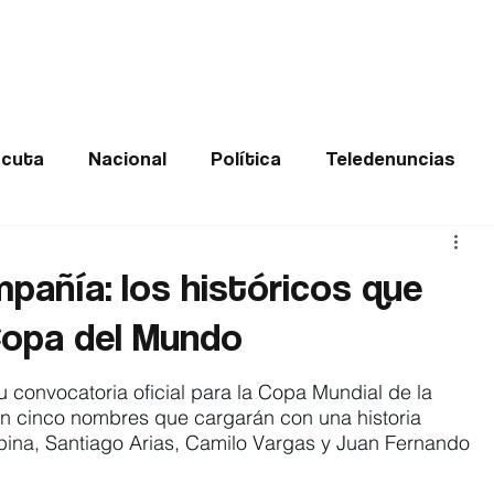
Frontera
Política
Judicial
Entretenimiento
Vira
cuta
Nacional
Política
Teledenuncias
Deportes
De interés
Opinión
Buenas no
pañía: los históricos que
Copa del Mundo
Norte de Santander
u convocatoria oficial para la Copa Mundial de la 
n cinco nombres que cargarán con una historia 
ina, Santiago Arias, Camilo Vargas y Juan Fernando 