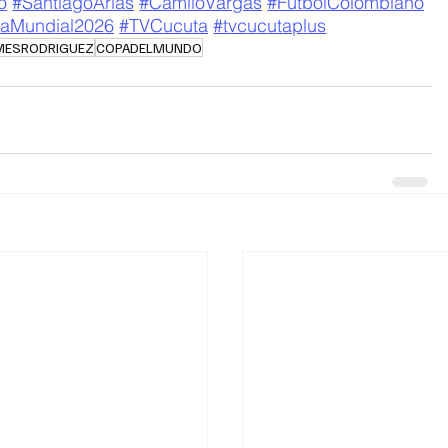
o
#SantiagoArias
#CamiloVargas
#FutbolColombiano
aMundial2026
#TVCucuta
#tvcucutaplus
MESRODRIGUEZ
COPADELMUNDO