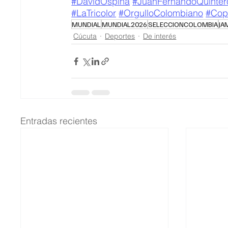
#DavidOspina
#JuanFernandoQuinter
#LaTricolor
#OrgulloColombiano
#Cop
MUNDIAL
MUNDIAL2026
SELECCIONCOLOMBIA
JA
Cúcuta
Deportes
De interés
Entradas recientes