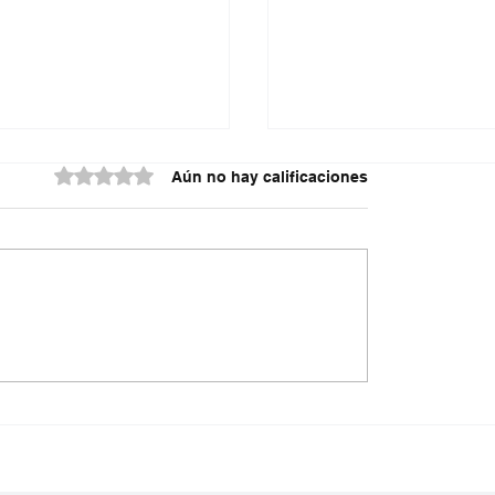
Obtuvo 0 de 5 estrellas.
Aún no hay calificaciones
do contra la policía
¿Irregularidades en el
cuta
acueducto Metropoli