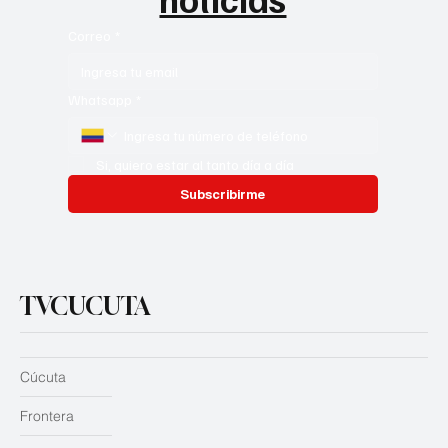
Correo
*
Whatsapp
*
Si, quiero estar al tanto día a día
Subscribirme
TVCUCUTA
Cúcuta
Frontera