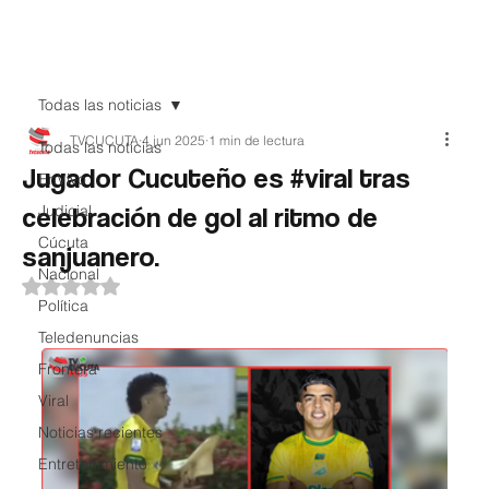
Teledenuncia
Todas las noticias
TVCUCUTA
4 jun 2025
1 min de lectura
Todas las noticias
Jugador Cucuteño es #viral tras
EnVivo
celebración de gol al ritmo de
Judicial
Cúcuta
sanjuanero.
Nacional
Obtuvo NaN de 5 estrellas.
Política
Teledenuncias
Frontera
Viral
Noticias recientes
Entretenimiento