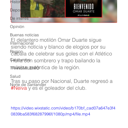
Historias de impacto
Deportes
De interés
Opinión
Buenas noticias
El delantero motilón Omar Duarte sigue 
Internacional
siendo noticia y blanco de elogios por su 
Region
cábala de celebrar sus goles con el Atlético 
Catatumbo
Huila con sombrero y trapo bailando la 
música auténtica de la región. 
TRANSMILENIO
Salud
Tras su paso por Nacional, Duarte regresó a 
Norte de Santander
#Neiva
 y es el goleador del club.
https://video.wixstatic.com/video/b170bf_cad07a647e3f4
0839ba583f68287996f/1080p/mp4/file.mp4