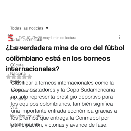
Teledenuncia
Todas las noticias
TVCUCUTA
28 may
1 min de lectura
Todas las noticias
¿La verdadera mina de oro del fútbol
EnVivo
colombiano está en los torneos
Judicial
Cúcuta
internacionales?
Nacional
Obtuvo NaN de 5 estrellas.
Política
Clasificar a torneos internacionales como la 
Copa Libertadores y la Copa Sudamericana 
Teledenuncias
no solo representa prestigio deportivo para 
Frontera
los equipos colombianos, también significa 
Viral
una importante entrada económica gracias a 
Noticias recientes
los premios que entrega la Conmebol por 
participación, victorias y avance de fase.
Entretenimiento