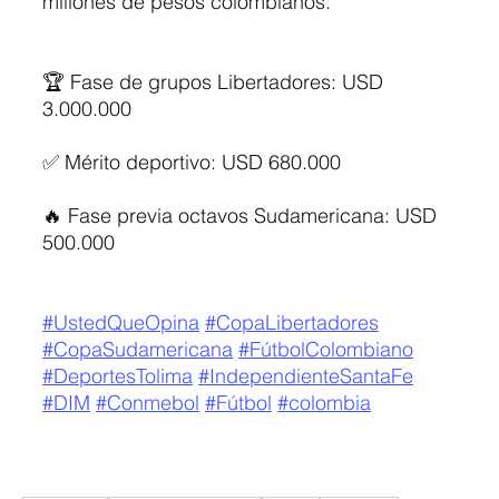
millones de pesos colombianos.
🏆 Fase de grupos Libertadores: USD 
3.000.000
✅ Mérito deportivo: USD 680.000
🔥 Fase previa octavos Sudamericana: USD 
500.000
#UstedQueOpina
#CopaLibertadores
#CopaSudamericana
#FútbolColombiano
#DeportesTolima
#IndependienteSantaFe
#DIM
#Conmebol
#Fútbol
#colombia