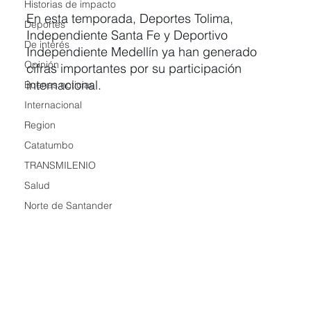
Historias de impacto
En esta temporada, Deportes Tolima, 
Deportes
Independiente Santa Fe y Deportivo 
De interés
Independiente Medellín ya han generado 
Opinión
cifras importantes por su participación 
internacional.
Buenas noticias
Internacional
Region
Catatumbo
TRANSMILENIO
Salud
Norte de Santander