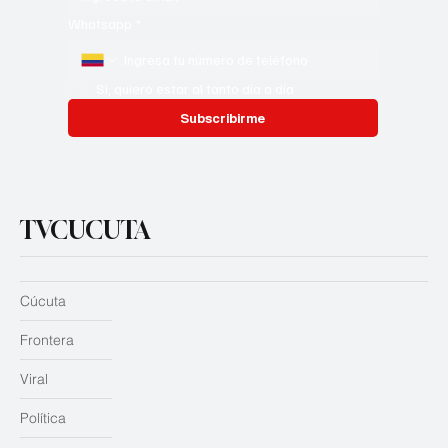
Whatsapp
*
Si, quiero estar al tanto día a día
Subscribirme
TVCUCUTA
Cúcuta
Frontera
Viral
Política