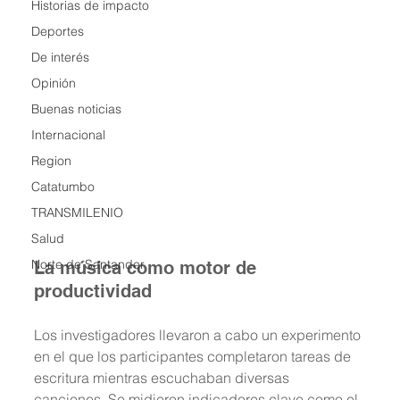
Historias de impacto
Deportes
De interés
Opinión
Buenas noticias
Internacional
Region
Catatumbo
TRANSMILENIO
Salud
Norte de Santander
La música como motor de 
productividad
Los investigadores llevaron a cabo un experimento 
en el que los participantes completaron tareas de 
escritura mientras escuchaban diversas 
canciones. Se midieron indicadores clave como el 