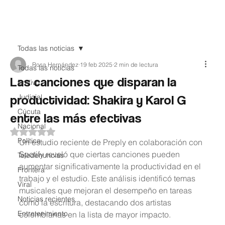
Teledenuncia
Todas las noticias
Rosa Hernández
19 feb 2025
2 min de lectura
Todas las noticias
Las canciones que disparan la
EnVivo
productividad: Shakira y Karol G
Judicial
Cúcuta
entre las más efectivas
Nacional
Obtuvo NaN de 5 estrellas.
Política
Un estudio reciente de Preply en colaboración con 
Spotify reveló que ciertas canciones pueden 
Teledenuncias
aumentar significativamente la productividad en el 
Frontera
trabajo y el estudio. Este análisis identificó temas 
Viral
musicales que mejoran el desempeño en tareas 
Noticias recientes
como la escritura, destacando dos artistas 
Entretenimiento
colombianas en la lista de mayor impacto.