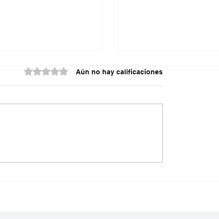
Obtuvo 0 de 5 estrellas.
Aún no hay calificaciones
do contra la policía
¿Irregularidades en el
cuta
acueducto Metropoli