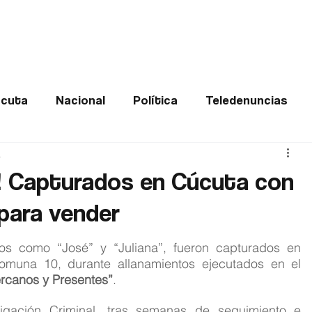
Frontera
Política
Judicial
Entretenimiento
Vira
cuta
Nacional
Política
Teledenuncias
a
Deportes
De interés
Opinión
Buenas no
la! Capturados en Cúcuta con
 para vender
Norte de Santander
os como “José” y “Juliana”, fueron capturados en 
comuna 10, durante allanamientos ejecutados en el 
rcanos y Presentes”
.
igación Criminal, tras semanas de seguimiento e 