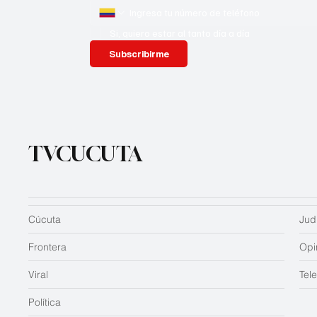
Si, quiero estar al tanto día a día
Subscribirme
TVCUCUTA
Cúcuta
Judi
Frontera
Opi
Viral
Tel
Política