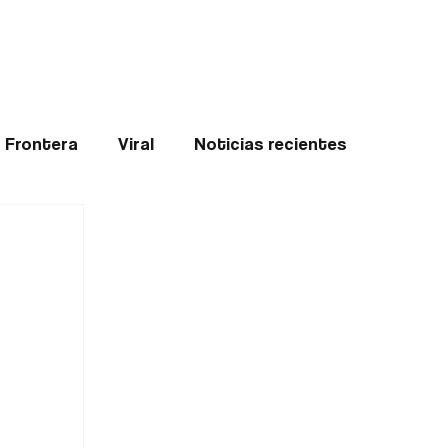
Teledenuncia
l
Opinión
Frontera
Viral
Noticias recientes
ticias
Internacional
Region