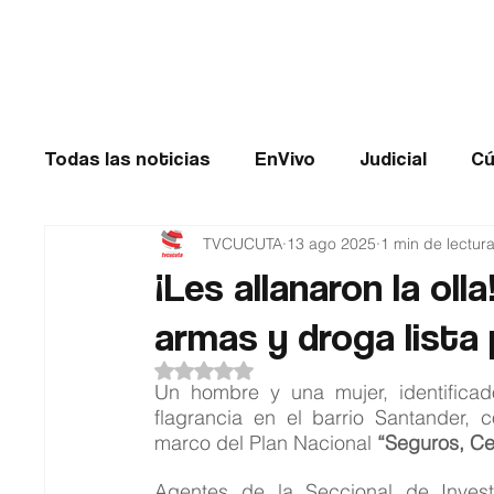
Cúcuta
Todas las noticias
EnVivo
Judicial
Cú
TVCUCUTA
13 ago 2025
1 min de lectur
Entretenimiento
Historias de impacto
¡Les allanaron la ol
armas y droga lista
Catatumbo
TRANSMILENIO
Salud
Obtuvo NaN de 5 estrellas.
Un hombre y una mujer, identificad
flagrancia en el barrio Santander, 
marco del Plan Nacional 
“Seguros, Ce
Agentes de la Seccional de Invest