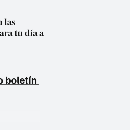
 las
ara tu día a
 boletín 