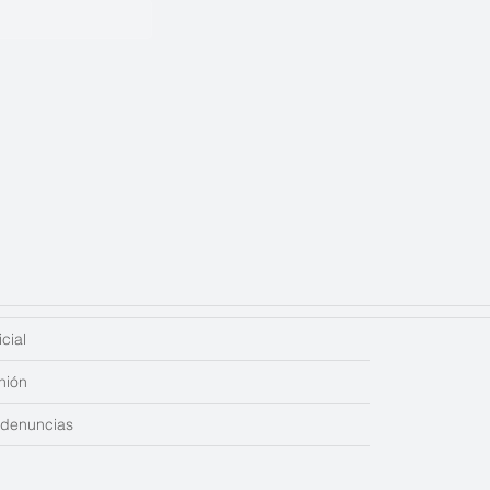
cial
nión
edenuncias