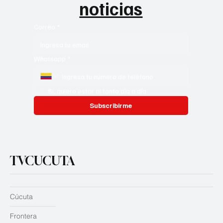
noticias
Correo
*
Whatsapp
*
Si, quiero estar al tanto día a día
Subscribirme
TVCUCUTA
Cúcuta
Frontera