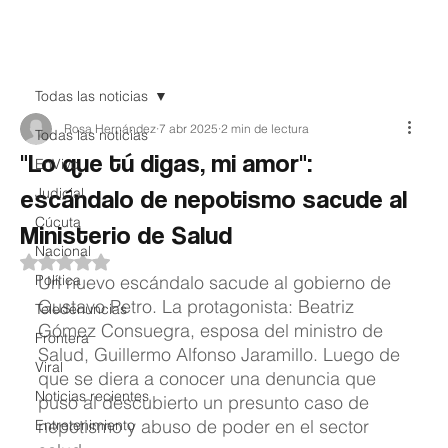
Teledenuncia
Todas las noticias
Rosa Hernández
7 abr 2025
2 min de lectura
Todas las noticias
"Lo que tú digas, mi amor":
EnVivo
escándalo de nepotismo sacude al
Judicial
Cúcuta
Ministerio de Salud
Nacional
Obtuvo NaN de 5 estrellas.
Política
Un nuevo escándalo sacude al gobierno de 
Gustavo Petro. La protagonista: Beatriz 
Teledenuncias
Gómez Consuegra, esposa del ministro de 
Frontera
Salud, Guillermo Alfonso Jaramillo. Luego de 
Viral
que se diera a conocer una denuncia que 
Noticias recientes
puso al descubierto un presunto caso de 
nepotismo y abuso de poder en el sector 
Entretenimiento