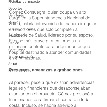
salud.
Historias de impacto
Deportes
Gómez Consuegra, quien ocupa un alto 
De interés
cargo en la Superintendencia Nacional de 
Opinión
Salud, habría intervenido de manera irregular 
en decisiones que solo competen al 
Buenas noticias
Ministerio de Salud, liderado por su esposo. 
Internacional
El caso más grave gira en torno a un 
Region
millonario contrato para adquirir un buque 
Catatumbo
hospital destinado a atender comunidades 
TRANSMILENIO
en el Amazonas.
Salud
Presiones, amenazas y grabaciones
Norte de Santander
Al parecer, pese a que existían advertencias 
legales y financieras que desaconsejaban 
avanzar con el proyecto, Gómez presionó a 
funcionarios para firmar el contrato a toda 
costa. Incluso, se habría atrevido a 