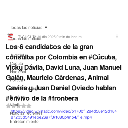
Teledenuncia
Todas las noticias
TVCUCUTA
19 dic 2025
0 min de lectura
Todas las noticias
Los 6 candidatos de la gran
EnVivo
consulta por Colombia en #Cúcuta,
Judicial
Cúcuta
Vicky Dávila, David Luna, Juan Manuel
Nacional
Galán, Mauricio Cárdenas, Animal
Política
Gaviria y Juan Daniel Oviedo hablan
Teledenuncias
#envivo de la #frontera
Frontera
Viral
Obtuvo NaN de 5 estrellas.
https://video.wixstatic.com/video/b170bf_284d58e12d184
Noticias recientes
872b5d5491ebe26a7f0/1080p/mp4/file.mp4
Entretenimiento