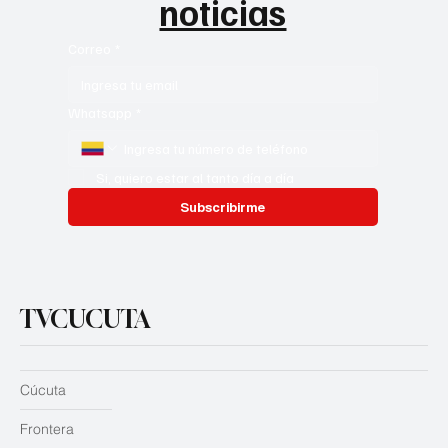
noticias
Correo
*
Whatsapp
*
Si, quiero estar al tanto día a día
Subscribirme
TVCUCUTA
Cúcuta
Frontera