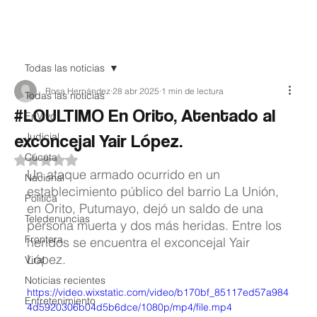
Teledenuncia
Todas las noticias
Rosa Hernández
28 abr 2025
1 min de lectura
Todas las noticias
#LOULTIMO En Orito, Atentado al
EnVivo
exconcejal Yair López.
Judicial
Cúcuta
Obtuvo NaN de 5 estrellas.
Un ataque armado ocurrido en un 
Nacional
establecimiento público del barrio La Unión, 
Política
en Orito, Putumayo, dejó un saldo de una 
Teledenuncias
persona muerta y dos más heridas. Entre los 
Frontera
heridos se encuentra el exconcejal Yair 
López.
Viral
Noticias recientes
https://video.wixstatic.com/video/b170bf_85117ed57a984
Entretenimiento
4d5920306b04d5b6dce/1080p/mp4/file.mp4