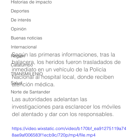
Historias de impacto
Deportes
De interés
Opinión
Buenas noticias
Internacional
Según las primeras informaciones, tras la 
Region
balacera, los heridos fueron trasladados de 
Catatumbo
inmediato en un vehículo de la Policía 
TRANSMILENIO
Nacional al hospital local, donde reciben 
Salud
atención médica.
Norte de Santander
Las autoridades adelantan las 
investigaciones para esclarecer los móviles 
del atentado y dar con los responsables.
https://video.wixstatic.com/video/b170bf_ea91275119a74
8ae9af006583f1ecb9c/720p/mp4/file.mp4