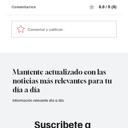
El congresista regresó al inmueble y evidenció
Comentarios
0.0 / 5 (0)
los graves daños que dejó la detonación en la
parte trasera de la residencia. Según la
información conocida, dos artefactos habrían
Comentar y calificar...
sido lanzados cont
Mantente actualizado con las
noticias más relevantes para tu
día a día
Información relevante día a día
Suscribete a 