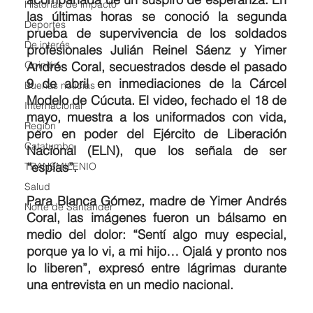
Historias de impacto
las últimas horas se conoció la segunda 
Deportes
prueba de supervivencia de los soldados 
De interés
profesionales Julián Reinel Sáenz y Yimer 
Opinión
Andrés Coral, secuestrados desde el pasado 
9 de abril en inmediaciones de la Cárcel 
Buenas noticias
Modelo de Cúcuta. El video, fechado el 18 de 
Internacional
mayo, muestra a los uniformados con vida, 
Region
pero en poder del Ejército de Liberación 
Catatumbo
Nacional (ELN), que los señala de ser 
“espías”.
TRANSMILENIO
Salud
Para Blanca Gómez, madre de Yimer Andrés 
Norte de Santander
Coral, las imágenes fueron un bálsamo en 
medio del dolor: “Sentí algo muy especial, 
porque ya lo vi, a mi hijo… Ojalá y pronto nos 
lo liberen”, expresó entre lágrimas durante 
una entrevista en un medio nacional.