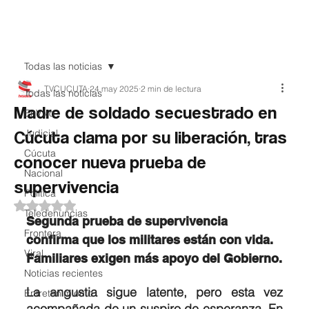
Teledenuncia
Todas las noticias
TVCUCUTA
24 may 2025
2 min de lectura
Todas las noticias
Madre de soldado secuestrado en
EnVivo
Cúcuta clama por su liberación, tras
Judicial
Cúcuta
conocer nueva prueba de
Nacional
supervivencia
Política
Obtuvo NaN de 5 estrellas.
Teledenuncias
Segunda prueba de supervivencia 
Frontera
confirma que los militares están con vida. 
Viral
Familiares exigen más apoyo del Gobierno.
Noticias recientes
La angustia sigue latente, pero esta vez 
Entretenimiento
acompañada de un suspiro de esperanza. En 