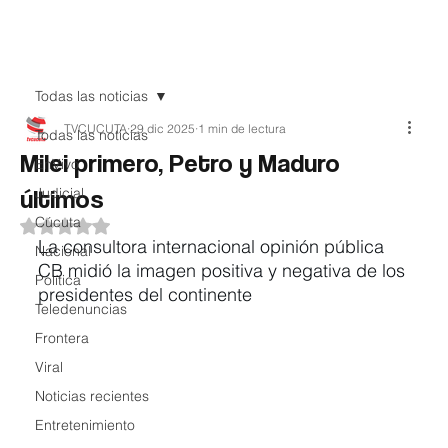
Teledenuncia
Todas las noticias
TVCUCUTA
29 dic 2025
1 min de lectura
Todas las noticias
Milei primero, Petro y Maduro
EnVivo
últimos
Judicial
Cúcuta
Obtuvo NaN de 5 estrellas.
La consultora internacional opinión pública 
Nacional
CB midió la imagen positiva y negativa de los 
Política
presidentes del continente
Teledenuncias
Frontera
Viral
Noticias recientes
Entretenimiento