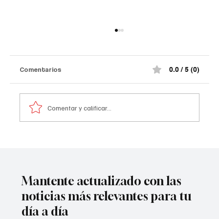
Así si encontró la casa el Representante
luego de volver a su vivienda.
El congresista regresó al inmueble y evidenció
Comentarios
0.0 / 5 (0)
los graves daños que dejó la detonación en la
parte trasera de la residencia. Según la
información conocida, dos artefactos habrían
Comentar y calificar...
sido lanzados cont
Mantente actualizado con las
noticias más relevantes para tu
día a día