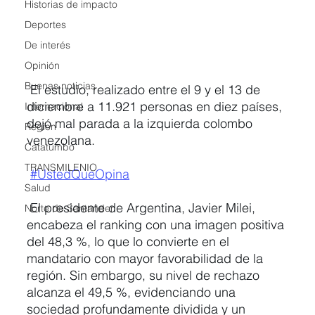
Historias de impacto
Deportes
De interés
Opinión
Buenas noticias
El estudio, realizado entre el 9 y el 13 de 
diciembre a 11.921 personas en diez países, 
Internacional
dejó mal parada a la izquierda colombo 
Region
venezolana.
Catatumbo
TRANSMILENIO
#UstedQueOpina
Salud
El presidente de Argentina, Javier Milei, 
Norte de Santander
encabeza el ranking con una imagen positiva 
del 48,3 %, lo que lo convierte en el 
mandatario con mayor favorabilidad de la 
región. Sin embargo, su nivel de rechazo 
alcanza el 49,5 %, evidenciando una 
sociedad profundamente dividida y un 