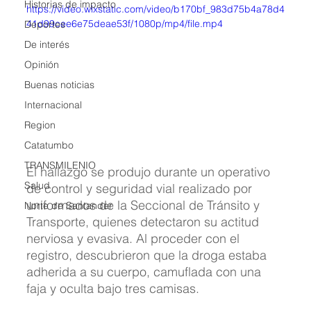
Historias de impacto
https://video.wixstatic.com/video/b170bf_983d75b4a78d4
41d99cee6e75deae53f/1080p/mp4/file.mp4
Deportes
De interés
Opinión
Buenas noticias
Internacional
Region
Catatumbo
TRANSMILENIO
El hallazgo se produjo durante un operativo 
Salud
de control y seguridad vial realizado por 
uniformados de la Seccional de Tránsito y 
Norte de Santander
Transporte, quienes detectaron su actitud 
nerviosa y evasiva. Al proceder con el 
registro, descubrieron que la droga estaba 
adherida a su cuerpo, camuflada con una 
faja y oculta bajo tres camisas.