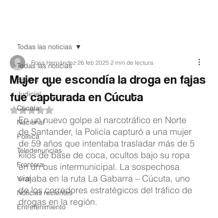
Teledenuncia
Todas las noticias
Rosa Hernández
26 feb 2025
2 min de lectura
Todas las noticias
Mujer que escondía la droga en fajas
EnVivo
fue capturada en Cúcuta
Judicial
Cúcuta
Obtuvo NaN de 5 estrellas.
En un nuevo golpe al narcotráfico en Norte 
Nacional
de Santander, la Policía capturó a una mujer 
Política
de 59 años que intentaba trasladar más de 5 
Teledenuncias
kilos de base de coca, ocultos bajo su ropa 
Frontera
en un bus intermunicipal. La sospechosa 
viajaba en la ruta La Gabarra – Cúcuta, uno 
Viral
de los corredores estratégicos del tráfico de 
Noticias recientes
drogas en la región.
Entretenimiento