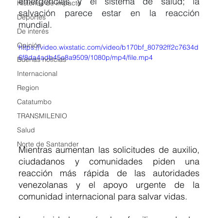
emergencias y el sistema de salud; la 
Historias de impacto
salvación parece estar en la reacción 
Deportes
mundial.
De interés
Opinión
https://video.wixstatic.com/video/b170bf_80792ff2c7634d
6f8da4adb45e8a9509/1080p/mp4/file.mp4
Buenas noticias
Internacional
Region
Catatumbo
TRANSMILENIO
Salud
Norte de Santander
Mientras aumentan las solicitudes de auxilio, 
ciudadanos y comunidades piden una 
reacción más rápida de las autoridades 
venezolanas y el apoyo urgente de la 
comunidad internacional para salvar vidas.