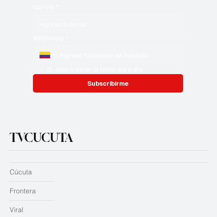
Correo
*
Whatsapp
*
Si, quiero estar al tanto día a día
Subscribirme
TVCUCUTA
Cúcuta
Frontera
Viral