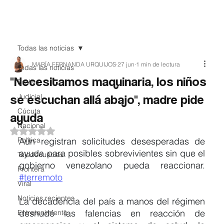
Teledenuncia
Todas las noticias
MARÍA FERNANDA URQUIJOS
27 jun
1 min de lectura
Todas las noticias
"Necesitamos maquinaria, los niños
EnVivo
se escuchan allá abajo", madre pide
Judicial
Cúcuta
ayuda
Nacional
Obtuvo NaN de 5 estrellas.
Política
Aún registran solicitudes desesperadas de 
ayuda para posibles sobrevivientes sin que el 
Teledenuncias
gobierno venezolano pueda reaccionar. 
Frontera
#terremoto
Viral
Noticias recientes
La decadencia del país a manos del régimen 
desnudó las falencias en reacción de 
Entretenimiento