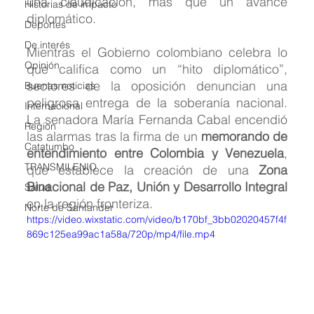
una claudicación, más que un avance 
Historias de impacto
diplomático.
Deportes
De interés
Mientras el Gobierno colombiano celebra lo 
Opinión
que califica como un “hito diplomático”, 
sectores de la oposición denuncian una 
Buenas noticias
peligrosa entrega de la soberanía nacional. 
Internacional
La senadora María Fernanda Cabal encendió 
Region
las alarmas tras la firma de un 
memorando de 
Catatumbo
entendimiento entre Colombia y Venezuela
, 
TRANSMILENIO
que establece la creación de una 
Zona 
Binacional de Paz, Unión y Desarrollo Integral
Salud
en la región fronteriza.
Norte de Santander
https://video.wixstatic.com/video/b170bf_3bb02020457f4f
869c125ea99ac1a58a/720p/mp4/file.mp4