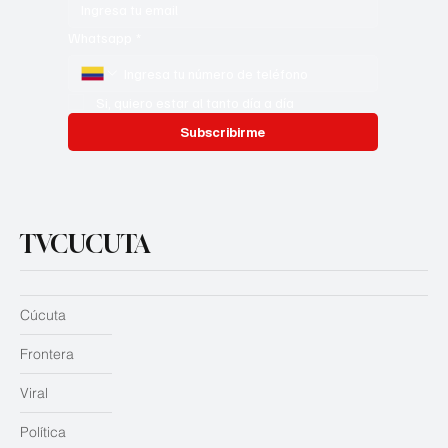
Whatsapp
*
Si, quiero estar al tanto día a día
Subscribirme
TVCUCUTA
Cúcuta
Frontera
Viral
Política