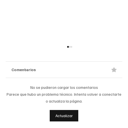
Comentarios
No se pudieron cargar los comentarios
Parece que hubo un problema técnico. Intenta volver a conectarte
o actualiza la página.
A prisión seis integrantes del ‘Tren de
Actualizar
Aragua’