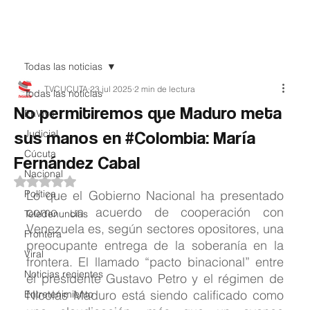
Teledenuncia
Todas las noticias
TVCUCUTA
23 jul 2025
2 min de lectura
Todas las noticias
No permitiremos que Maduro meta
EnVivo
sus manos en #Colombia: María
Judicial
Cúcuta
Fernández Cabal
Nacional
Obtuvo NaN de 5 estrellas.
Política
Lo que el Gobierno Nacional ha presentado 
como un acuerdo de cooperación con 
Teledenuncias
Venezuela es, según sectores opositores, una 
Frontera
preocupante entrega de la soberanía en la 
Viral
frontera. El llamado “pacto binacional” entre 
Noticias recientes
el presidente Gustavo Petro y el régimen de 
Nicolás Maduro está siendo calificado como 
Entretenimiento