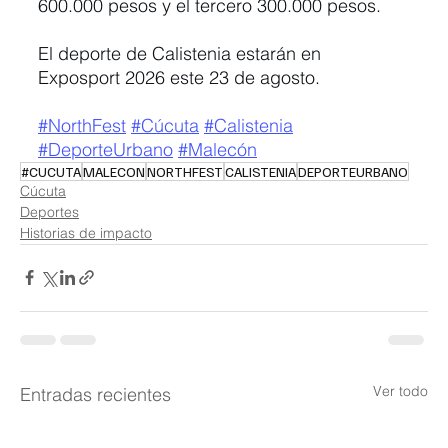
600.000 pesos y el tercero 300.000 pesos.
El deporte de Calistenia estarán en 
Exposport 2026 este 23 de agosto.
#NorthFest
#Cúcuta
#Calistenia
#DeporteUrbano
#Malecón
#CUCUTA
MALECON
NORTHFEST
CALISTENIA
DEPORTEURBANO
Cúcuta
Deportes
Historias de impacto
Ver todo
Entradas recientes