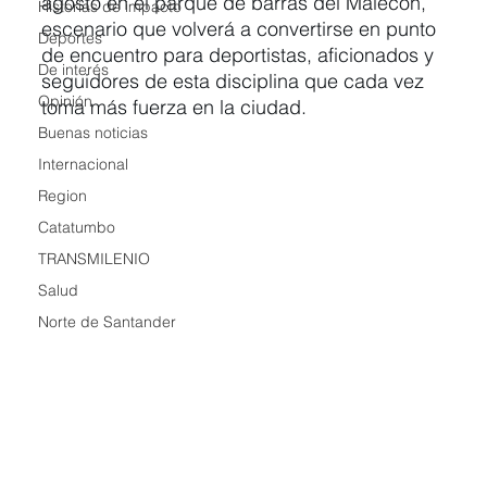
agosto en el parque de barras del Malecón, 
Historias de impacto
escenario que volverá a convertirse en punto 
Deportes
de encuentro para deportistas, aficionados y 
De interés
seguidores de esta disciplina que cada vez 
Opinión
toma más fuerza en la ciudad.
Buenas noticias
Internacional
Region
Catatumbo
TRANSMILENIO
Salud
Norte de Santander