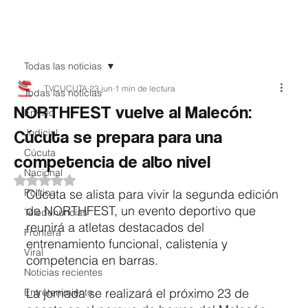
Teledenuncia
Todas las noticias
TVCUCUTA
23 jun
1 min de lectura
Todas las noticias
NORTHFEST vuelve al Malecón:
EnVivo
Cúcuta se prepara para una
Judicial
Cúcuta
competencia de alto nivel
Nacional
Obtuvo NaN de 5 estrellas.
Política
Cúcuta se alista para vivir la segunda edición 
de NORTHFEST, un evento deportivo que 
Teledenuncias
reunirá a atletas destacados del 
Frontera
entrenamiento funcional, calistenia y 
Viral
competencia en barras.
Noticias recientes
La jornada se realizará el próximo 23 de 
Entretenimiento