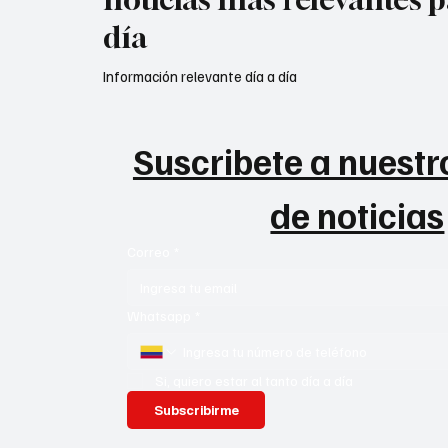
día
Información relevante día a día
Suscribete a nuestro
de noticias
Correo
*
Whatsapp
*
Si, quiero estar al tanto día a día
Subscribirme