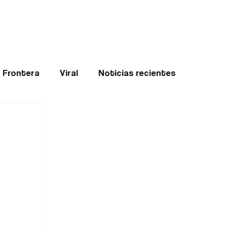
Teledenuncia
l
Opinión
Frontera
Viral
Noticias recientes
ticias
Internacional
Region