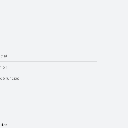
cial
nión
edenuncias
utar