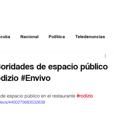
Frontera
Política
Judicial
Entretenimiento
Vira
cuta
Nacional
Política
Teledenuncias
Deportes
De interés
Opinión
Buenas no
toridades de espacio público
dizio #Envivo
Norte de Santander
 de espacio público en el restaurante 
#rodizio
videos/4400275683532638