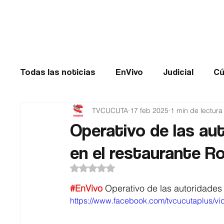
Cúcuta
Todas las noticias
EnVivo
Judicial
Cú
TVCUCUTA
17 feb 2025
1 min de lectura
Entretenimiento
Historias de impacto
Operativo de las au
en el restaurante Ro
Catatumbo
TRANSMILENIO
Salud
Obtuvo NaN de 5 estrellas.
#EnVivo
 Operativo de las autoridades
https://www.facebook.com/tvcucutaplus/