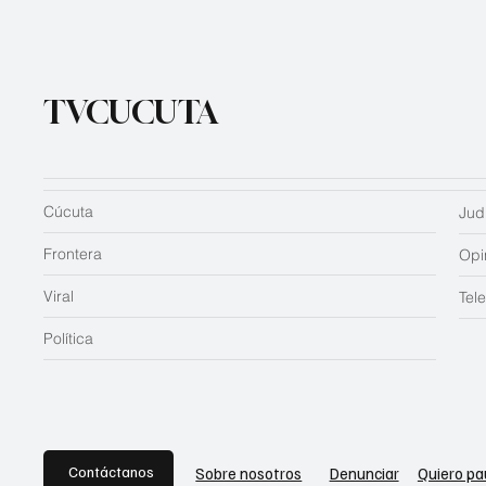
TVCUCUTA
Cúcuta
Judi
Frontera
Opi
Viral
Tel
Política
Contáctanos
Sobre nosotros
Denunciar
Quiero pa