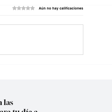
Obtuvo 0 de 5 estrellas.
Aún no hay calificaciones
do contra la policía
¿Irregularidades en el
cuta
acueducto Metropoli
 las
ara tu día a