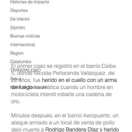
Historias de impacto
Deportes
De interés
Opinión
Buenas noticias
Internacional
Region
Catatumbo
El primer caso se registró en el barrio Ceiba 
TRANSMILENIO
II, donde Nicolás Peñaranda Velásquez, de 
Salud
22 años, fue 
herido en el cuello con un arma 
de fuego
 traumática cuando un hombre en 
Norte de Santander
motocicleta intentó robarle una cadena de 
oro.
Minutos después, en el barrio Aeropuerto, un 
ataque armado a un local de venta de pollo 
dejó muerto a
 Rodrigo Bandera Díaz y herido 