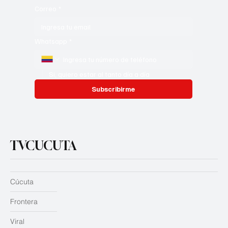
Correo
*
Whatsapp
*
Si, quiero estar al tanto día a día
Subscribirme
TVCUCUTA
Cúcuta
Frontera
Viral