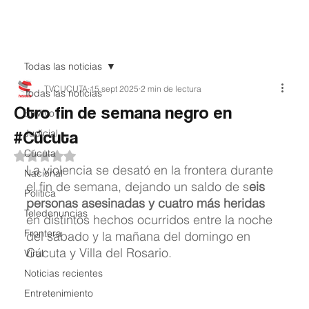
Teledenuncia
Todas las noticias
TVCUCUTA
15 sept 2025
2 min de lectura
Todas las noticias
Otro fin de semana negro en
EnVivo
#Cúcuta
Judicial
Cúcuta
Obtuvo NaN de 5 estrellas.
La violencia se desató en la frontera durante 
Nacional
el fin de semana, dejando un saldo de s
eis 
Política
personas asesinadas y cuatro más heridas
Teledenuncias
en distintos hechos ocurridos entre la noche 
Frontera
del sábado y la mañana del domingo en 
Cúcuta y Villa del Rosario.
Viral
Noticias recientes
Entretenimiento