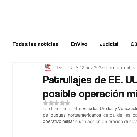
Cúcuta
Todas las noticias
EnVivo
Judicial
Cú
TVCUCUTA
12 nov 2025
1 min de lectura
Entretenimiento
Historias de impacto
Patrullajes de EE. U
posible operación mi
Catatumbo
TRANSMILENIO
Salud
Obtuvo NaN de 5 estrellas.
Las tensiones entre 
Estados Unidos y Venezuel
de buques norteamericanos
operativo militar
 o una acción de presión direct