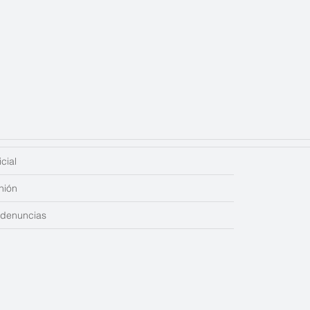
cial
nión
edenuncias