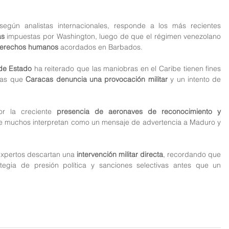
El despliegue de fuerzas estadounidenses, según analistas internacionales, responde a los más recientes 
as
 impuestas por Washington, luego de que el régimen venezolano 
 derechos humanos
 acordados en Barbados.
de Estado
 ha reiterado que las maniobras en el Caribe tienen fines 
ras que 
Caracas denuncia una provocación militar
 y un intento de 
r la creciente 
presencia de aeronaves de reconocimiento y 
que muchos interpretan como un mensaje de advertencia a Maduro y 
expertos descartan una 
intervención militar directa
, recordando que 
gia de presión política y sanciones selectivas antes que un 