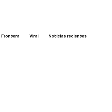
Teledenuncia
l
Opinión
Frontera
Viral
Noticias recientes
ticias
Internacional
Region