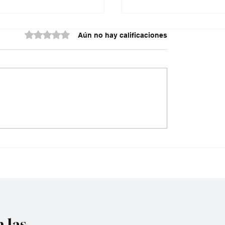
Obtuvo 0 de 5 estrellas.
Aún no hay calificaciones
Palomeque rompe
¿Está de acuerdo con
 mundial y conquista
María Corina machado
ra Colombia en
a Venezuela a apoyar 
órdenes de rescate o
upar 2026🏆
mejor prudencia y evit
confrontaciones polít
plena emergencia?
 las