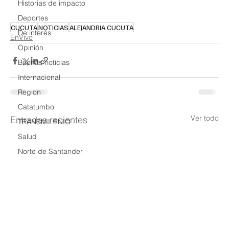
Historias de impacto
Deportes
CUCUTA
NOTICIAS
ALEJANDRIA CUCUTA
De interés
EnVivo
Opinión
Buenas noticias
Internacional
Region
Catatumbo
Ver todo
Entradas recientes
TRANSMILENIO
Salud
Norte de Santander