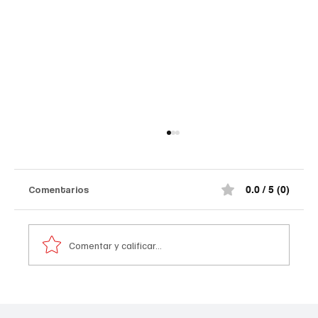
Comentarios
0.0 / 5 (0)
Comentar y calificar...
El ministro de Defensa cucuteño Jorge
Mora se reúne con empresarios