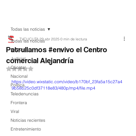
Teledenuncia
Todas las noticias
TVCUCUTA
29 abr 2025
0 min de lectura
Todas las noticias
Patrullamos #envivo el Centro
EnVivo
comercial Alejandría
Judicial
Cúcuta
Obtuvo NaN de 5 estrellas.
Nacional
https://video.wixstatic.com/video/b170bf_23fa5a15c27a4
Política
9b58b25c0df37118e83/480p/mp4/file.mp4
Teledenuncias
Frontera
Viral
Noticias recientes
Entretenimiento