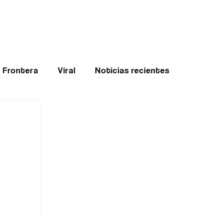
Teledenuncia
l
Opinión
Frontera
Viral
Noticias recientes
ticias
Internacional
Region