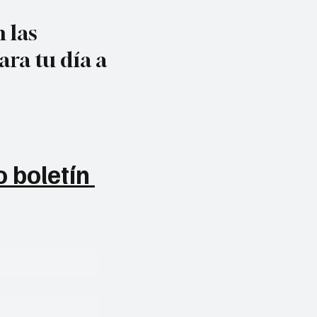
 las
ara tu día a
 boletín 