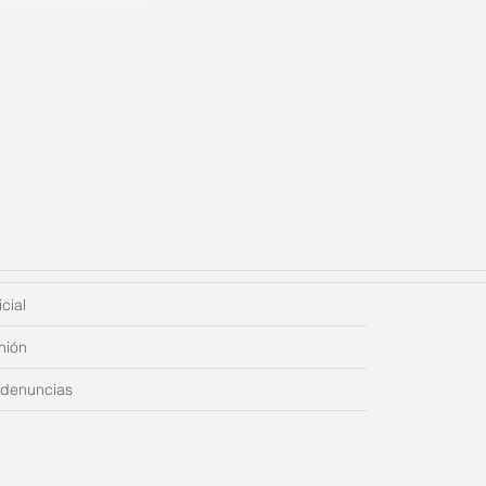
cial
nión
edenuncias