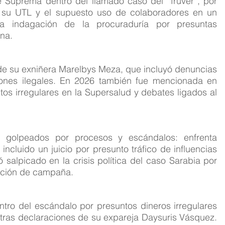
e Suprema dentro del llamado caso del “fruver”, por 
su UTL y el supuesto uso de colaboradores en un 
tra indagación de la procuraduría por presuntas 
ena.
e su exniñera Marelbys Meza, que incluyó denuncias 
ciones ilegales. En 2026 también fue mencionada en 
s irregulares en la Supersalud y debates ligados al 
olpeados por procesos y escándalos: enfrenta 
ncluido un juicio por presunto tráfico de influencias 
alpicado en la crisis política del caso Sarabia por 
iación de campaña.
ntro del escándalo por presuntos dineros irregulares 
tras declaraciones de su expareja Daysuris Vásquez. 