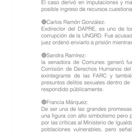
El caso derivó en imputaciones y mant
posible ingreso de recursos cuestion
🔴Carlos Ramón González:
Exdirector del DAPRE, es uno de l
corrupción de la UNGRD. Fue acusado
juez ordenó enviarlo a prisión mientr
🔴Sandra Ramírez:
la senadora de Comunes generó fuer
Comisión de Derechos Humanos del S
exintegrante de las FARC y tambi
presuntos delitos sexuales dentro de e
respondido públicamente.
🔴Francia Márquez:
De ser una de las grandes promesas d
una figura con alto simbolismo pero 
por las críticas al Ministerio de Igual
poblaciones vulnerables, pero seña