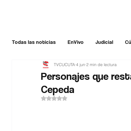
Cúcuta
Todas las noticias
EnVivo
Judicial
Cú
TVCUCUTA
4 jun
2 min de lectura
Entretenimiento
Historias de impacto
Personajes que rest
Cepeda
Catatumbo
TRANSMILENIO
Salud
Obtuvo NaN de 5 estrellas.