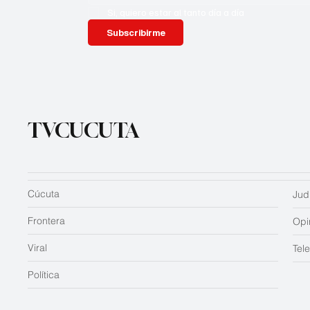
Si, quiero estar al tanto día a día
Subscribirme
TVCUCUTA
Cúcuta
Judi
Frontera
Opi
Viral
Tel
Política