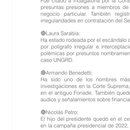
Fue citado a indagatoria por la Cort
presuntas presiones a miembros de 
negocio particular. También regis
irregularidades en contratación del S
🔴Laura Sarabia:
Ha estado rodeada por el escándalo d
por polígrafo irregular e intercepta
polémicas por presuntos nombramiento
caso UNGRD.
🔴Armando Benedetti:
Ha sido uno de los nombres más g
investigaciones en la Corte Suprema, i
en el antiguo Fonade. También quedó s
audios y señalamientos sobre financ
🔴Nicolás Petro:
El hijo del presidente quedó en el ce
en la campaña presidencial de 2022, 