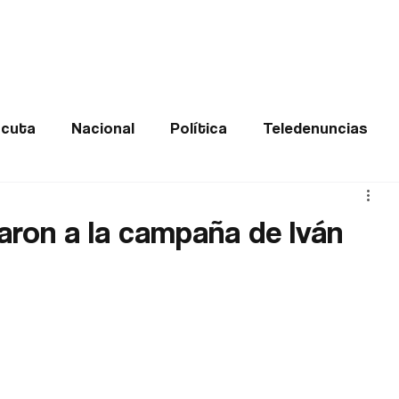
Frontera
Política
Judicial
Entretenimiento
Vira
cuta
Nacional
Política
Teledenuncias
Deportes
De interés
Opinión
Buenas no
aron a la campaña de Iván
Norte de Santander