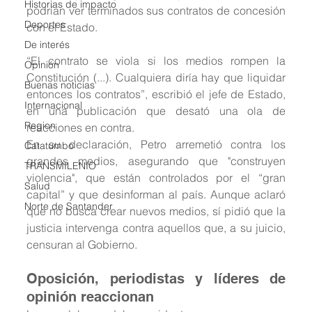
Historias de impacto
podrían ver terminados sus contratos de concesión 
Deportes
con el Estado.
De interés
“El contrato se viola si los medios rompen la 
Opinión
Constitución (...). Cualquiera diría hay que liquidar 
Buenas noticias
entonces los contratos”, escribió el jefe de Estado, 
Internacional
en una publicación que desató una ola de 
Region
reacciones en contra.
En su declaración, Petro arremetió contra los 
Catatumbo
grandes medios, asegurando que "construyen 
TRANSMILENIO
violencia", que están controlados por el “gran 
Salud
capital” y que desinforman al país. Aunque aclaró 
Norte de Santander
que no busca crear nuevos medios, sí pidió que la 
justicia intervenga contra aquellos que, a su juicio, 
censuran al Gobierno.
Oposición, periodistas y líderes de 
opinión reaccionan