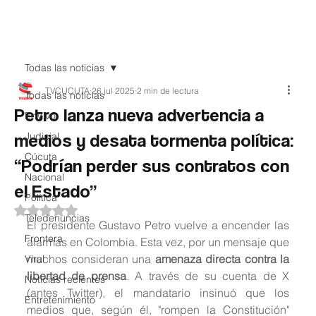
Teledenuncia
Todas las noticias
TVCUCUTA
26 jul 2025
2 min de lectura
Todas las noticias
Petro lanza nueva advertencia a
EnVivo
medios y desata tormenta política:
Judicial
Cúcuta
“Podrían perder sus contratos con
Nacional
el Estado”
Política
Obtuvo NaN de 5 estrellas.
Teledenuncias
El presidente Gustavo Petro vuelve a encender las 
Frontera
alarmas en Colombia. Esta vez, por un mensaje que 
muchos consideran una 
amenaza directa contra la 
Viral
libertad de prensa
. A través de su cuenta de X 
Noticias recientes
(antes Twitter), el mandatario insinuó que los 
Entretenimiento
medios que, según él, "rompen la Constitución" 