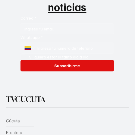
noticias
Correo
*
Whatsapp
*
Si, quiero estar al tanto día a día
Subscribirme
TVCUCUTA
Cúcuta
Frontera