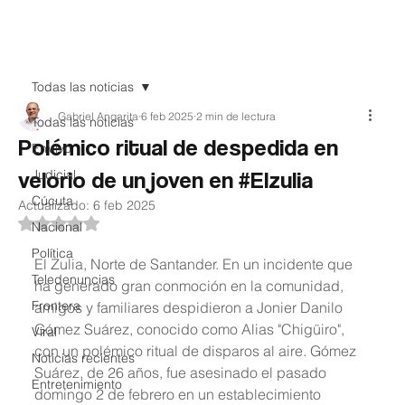
Teledenuncia
Todas las noticias
Gabriel Angarita
6 feb 2025
2 min de lectura
Todas las noticias
Polémico ritual de despedida en
EnVivo
velorio de un joven en #Elzulia
Judicial
Cúcuta
Actualizado:
6 feb 2025
Obtuvo NaN de 5 estrellas.
Nacional
Política
El Zulia, Norte de Santander. En un incidente que 
Teledenuncias
ha generado gran conmoción en la comunidad, 
Frontera
amigos y familiares despidieron a Jonier Danilo 
Gómez Suárez, conocido como Alias "Chigüiro", 
Viral
con un polémico ritual de disparos al aire. Gómez 
Noticias recientes
Suárez, de 26 años, fue asesinado el pasado 
Entretenimiento
domingo 2 de febrero en un establecimiento 