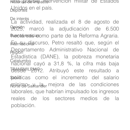
una posible intervención militar de Estados 
Historias de impacto
Unidos en el país.
Deportes
De interés
La actividad, realizada el 8 de agosto de 
Opinión
2025, marcó la adjudicación de 6.500 
hectáreas como parte de la Reforma Agraria. 
Buenas noticias
En su discurso, Petro resaltó que, según el 
Internacional
Departamento Administrativo Nacional de 
Region
Estadística (DANE), la pobreza monetaria 
Catatumbo
nacional cayó a 31,8 %, la cifra más baja 
TRANSMILENIO
desde 2012. Atribuyó este resultado a 
políticas como el incremento del salario 
Salud
mínimo y la mejora de las condiciones 
Norte de Santander
laborales, que habrían impulsado los ingresos 
reales de los sectores medios de la 
población.