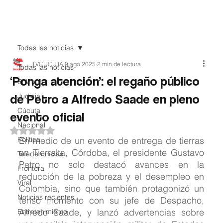
Teledenuncia
Todas las noticias
TVCUCUTA
9 ago 2025
2 min de lectura
Todas las noticias
‘Ponga atención’: el regaño público
EnVivo
de Petro a Alfredo Saade en pleno
Judicial
Cúcuta
evento oficial
Nacional
Obtuvo NaN de 5 estrellas.
Política
En medio de un evento de entrega de tierras 
en Tierralta, Córdoba, el presidente Gustavo 
Teledenuncias
Petro no solo destacó avances en la 
Frontera
reducción de la pobreza y el desempleo en 
Viral
Colombia, sino que también protagonizó un 
Noticias recientes
tenso momento con su jefe de Despacho, 
Alfredo Saade, y lanzó advertencias sobre 
Entretenimiento