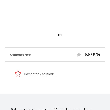
Así quedó el comando de la Policía de
#Norte de Santander tras el at@qu3
terr0r1st@ de la madrugada
¡Impactante! Así quedó el comando de la
Comentarios
0.0 / 5 (0)
Policía de #Norte de Santander tras el at@qu3
terr0r1st@ de la madrugada. De acuerdo con la
información preliminar, la explosión estuvo
Comentar y calificar...
acompañada por ráf@g@s