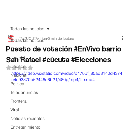
Teledenuncia
Todas las noticias
TVCUCUTA
1 jun
0 min de lectura
Todas las noticias
Puesto de votación #EnVivo barrio
EnVivo
San Rafael #cúcuta #Elecciones
Judicial
Cúcuta
Obtuvo NaN de 5 estrellas.
https://video.wixstatic.com/video/b170bf_85ad8140d4374
Nacional
e4e93370b62446c6b21/480p/mp4/file.mp4
Política
Teledenuncias
Frontera
Viral
Noticias recientes
Entretenimiento