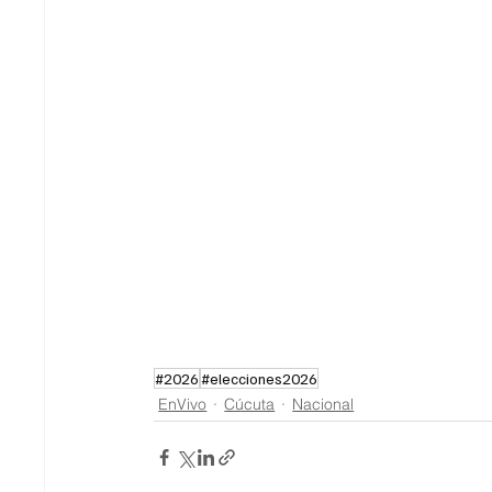
#2026
#elecciones2026
EnVivo
Cúcuta
Nacional