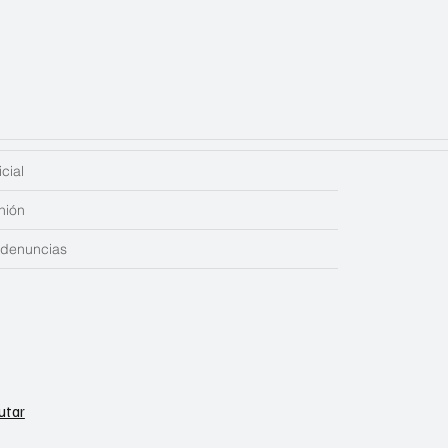
cial
nión
edenuncias
utar