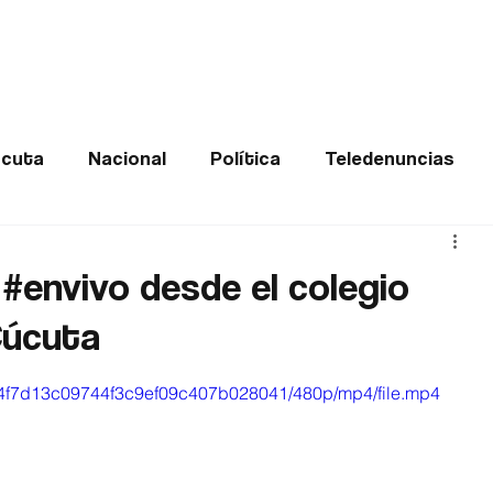
Frontera
Política
Judicial
Entretenimiento
Vira
cuta
Nacional
Política
Teledenuncias
Deportes
De interés
Opinión
Buenas no
#envivo desde el colegio
Cúcuta
Norte de Santander
f_84f7d13c09744f3c9ef09c407b028041/480p/mp4/file.mp4