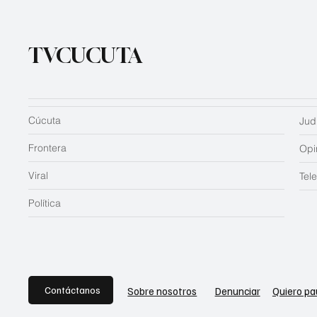
TVCUCUTA
Cúcuta
Judi
Frontera
Opi
Viral
Tel
Política
Contáctanos
Sobre nosotros
Denunciar
Quiero pa