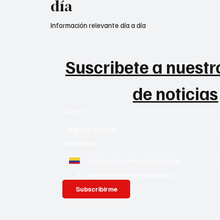
día
Información relevante día a día
Suscribete a nuestro
de noticias
Correo
*
Whatsapp
*
Si, quiero estar al tanto día a día
Subscribirme