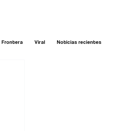
Teledenuncia
l
Opinión
Frontera
Viral
Noticias recientes
ticias
Internacional
Region