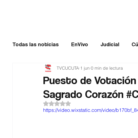
Cúcuta
Todas las noticias
EnVivo
Judicial
Cú
TVCUCUTA
1 jun
0 min de lectura
Entretenimiento
Historias de impacto
Puesto de Votación 
Sagrado Corazón #
Catatumbo
TRANSMILENIO
Salud
Obtuvo NaN de 5 estrellas.
https://video.wixstatic.com/video/b170b