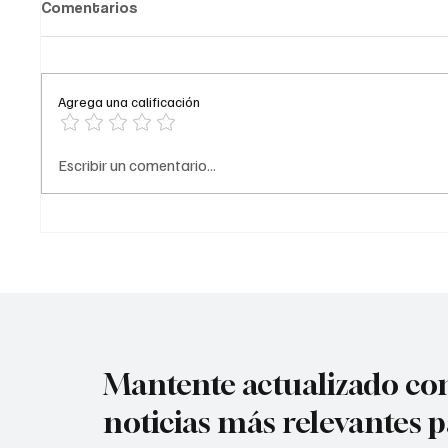
Comentarios
Policía
Santan
¡Impact
terr0r
comando
Agrega una calificación
de Sant
terr0r1s
acuerdo
¿Trasladaron a Epa Colombia
Escribir un comentario...
prelimin
a una prisión fuera de
acompa
Bogotá?
Mantente actualizado con
noticias más relevantes p