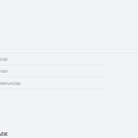
cial
nión
edenuncias
utar