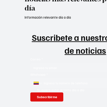
día
Información relevante día a día
Suscribete a nuestro
de noticias
Correo
*
Whatsapp
*
Si, quiero estar al tanto día a día
Subscribirme