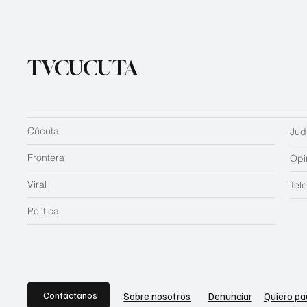
TVCUCUTA
Cúcuta
Judi
Frontera
Opi
Viral
Tel
Política
Contáctanos
Sobre nosotros
Denunciar
Quiero pa