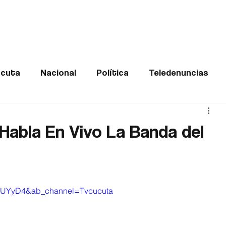
Frontera
Política
Judicial
Entretenimiento
Vira
cuta
Nacional
Política
Teledenuncias
Deportes
De interés
Opinión
Buenas no
Habla En Vivo La Banda del
Norte de Santander
9MUYyD4&ab_channel=Tvcucuta