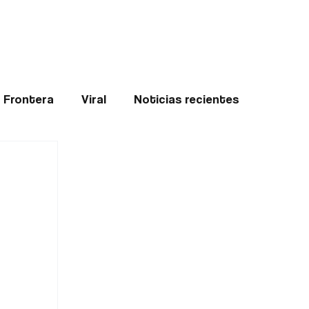
Teledenuncia
l
Opinión
Frontera
Viral
Noticias recientes
ticias
Internacional
Region