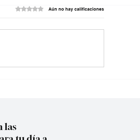
Obtuvo 0 de 5 estrellas.
Aún no hay calificaciones
stro de Defensa
¡Es Real! Colombia es
ño Jorge Mora se
candidato al Mundial
con empresarios
ños #EnVivo
 las
ara tu día a