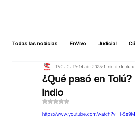
Cúcuta
Todas las noticias
EnVivo
Judicial
Cú
TVCUCUTA
14 abr 2025
1 min de lectura
Entretenimiento
Historias de impacto
¿Qué pasó en Tolú? 
Indio
Catatumbo
TRANSMILENIO
Salud
Obtuvo NaN de 5 estrellas.
https://www.youtube.com/watch?v=1-5e