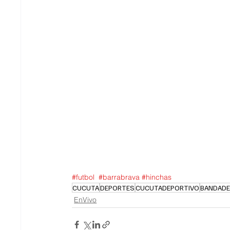
#futbol
#barrabrava
#hinchas
CUCUTA
DEPORTES
CUCUTADEPORTIVO
BANDADE
EnVivo