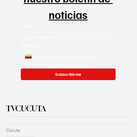
noticias
Correo
*
Whatsapp
*
Si, quiero estar al tanto día a día
Subscribirme
TVCUCUTA
Cúcuta