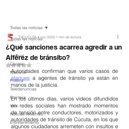
Teledenuncia
Todas las noticias
TVCUCUTA
4 nov 2025
1 min de lectura
Todas las noticias
¿Qué sanciones acarrea agredir a un
EnVivo
Alférez de tránsito?
Judicial
Cúcuta
Obtuvo NaN de 5 estrellas.
Autoridades confirman que varios casos de 
Nacional
ataques
 a agentes de tránsito ya están en 
Política
manos de la justicia.
Teledenuncias
Frontera
En los últimos días, varios videos difundidos 
en redes sociales han mostrado momentos 
Viral
de tensión entre conductores, motorizados y 
Noticias recientes
autoridades de tránsito de Cúcuta, en los que 
Entretenimiento
algunos ciudadanos arremeten con insultos e 