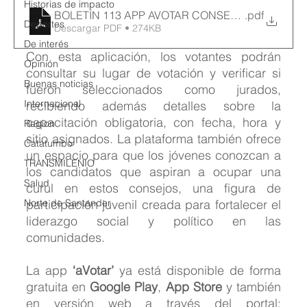
Historias de impacto
BOLETÍN 113 APP AVOTAR CONSEJOS DE JUVE
.pdf
Deportes
Descargar PDF • 274KB
De interés
Con esta aplicación, los votantes podrán 
Opinión
consultar su lugar de votación y verificar si 
Buenas noticias
fueron seleccionados como jurados, 
Internacional
recibiendo además detalles sobre la 
capacitación obligatoria, con fecha, hora y 
Region
sitio asignados. La plataforma también ofrece 
Catatumbo
un espacio para que los jóvenes conozcan a 
TRANSMILENIO
los candidatos que aspiran a ocupar una 
Salud
curul en estos consejos, una figura de 
Norte de Santander
participación juvenil creada para fortalecer el 
liderazgo social y político en las 
comunidades.
La app 
‘aVotar’
 ya está disponible de forma 
gratuita en 
Google Play
, 
App Store
 y también 
en versión web a través del portal: 