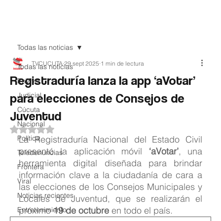
Teledenuncia
Todas las noticias
TVCUCUTA
29 sept 2025
1 min de lectura
Todas las noticias
Registraduría lanza la app ‘aVotar’
EnVivo
para elecciones de Consejos de
Judicial
Cúcuta
Juventud
Nacional
Obtuvo NaN de 5 estrellas.
Política
La Registraduría Nacional del Estado Civil 
presentó la aplicación móvil 
‘aVotar’
, una 
Teledenuncias
herramienta digital diseñada para brindar 
Frontera
información clave a la ciudadanía de cara a 
Viral
las elecciones de los Consejos Municipales y 
Noticias recientes
Locales de Juventud, que se realizarán el 
próximo 
19 de octubre
 en todo el país.
Entretenimiento