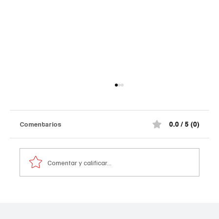
Comentarios
0.0 / 5 (0)
Comentar y calificar...
A prisión seis integrantes del ‘Tren de
Aragua’