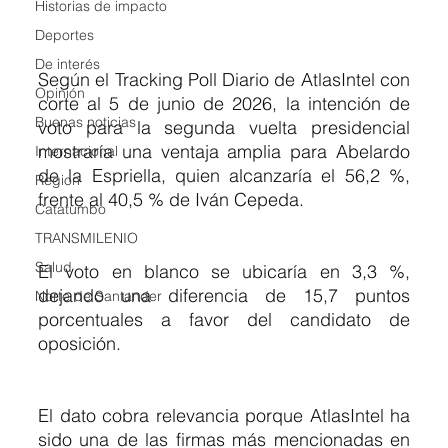
Historias de impacto
Deportes
De interés
Según el Tracking Poll Diario de AtlasIntel con 
Opinión
corte al 5 de junio de 2026, la intención de 
Buenas noticias
voto para la segunda vuelta presidencial 
mostraría una ventaja amplia para Abelardo 
Internacional
de la Espriella, quien alcanzaría el 56,2 %, 
Region
frente al 40,5 % de Iván Cepeda.
Catatumbo
TRANSMILENIO
Salud
El voto en blanco se ubicaría en 3,3 %, 
dejando una diferencia de 15,7 puntos 
Norte de Santander
porcentuales a favor del candidato de 
oposición.
El dato cobra relevancia porque AtlasIntel ha 
sido una de las firmas más mencionadas en 