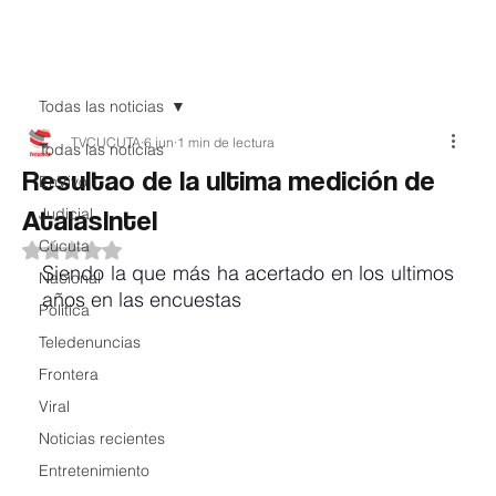
Teledenuncia
Todas las noticias
TVCUCUTA
6 jun
1 min de lectura
Todas las noticias
Resultao de la ultima medición de
EnVivo
AtalasIntel
Judicial
Cúcuta
Obtuvo NaN de 5 estrellas.
Siendo la que más ha acertado en los ultimos 
Nacional
años en las encuestas
Política
Teledenuncias
Frontera
Viral
Noticias recientes
Entretenimiento