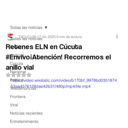
Teledenuncia
Todas las noticias
TVCUCUTA
17 dic 2025
0 min de lectura
Todas las noticias
Retenes ELN en Cúcuta
EnVivo
#Envivo¡Atención! Recorremos el
Judicial
Cúcuta
anillo vial
Nacional
Obtuvo NaN de 5 estrellas.
Política
https://video.wixstatic.com/video/b170bf_9978bd0351874
53aa4576128dae42b31/480p/mp4/file.mp4
Teledenuncias
Frontera
Viral
Noticias recientes
Entretenimiento