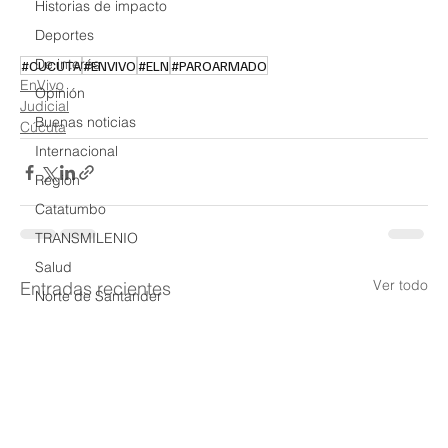
Historias de impacto
Deportes
De interés
#CUCUTA
#ENVIVO
#ELN
#PAROARMADO
EnVivo
Opinión
Judicial
Buenas noticias
Cúcuta
Internacional
Region
Catatumbo
TRANSMILENIO
Salud
Ver todo
Entradas recientes
Norte de Santander