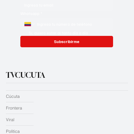
Whatsapp
*
Si, quiero estar al tanto día a día
Subscribirme
TVCUCUTA
Cúcuta
Frontera
Viral
Política