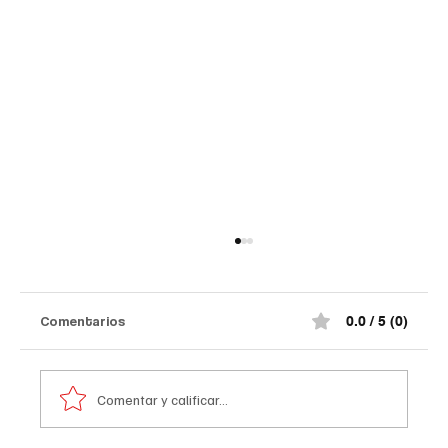
Así quedó el comando de la Policía de
#Norte de Santander tras el at@qu3
terr0r1st@ de la madrugada
¡Impactante! Así quedó el comando de la
Comentarios
0.0 / 5 (0)
Policía de #Norte de Santander tras el at@qu3
terr0r1st@ de la madrugada. De acuerdo con la
información preliminar, la explosión estuvo
Comentar y calificar...
acompañada por ráf@g@s