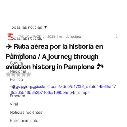
Teledenuncia
Todas las noticias
TVCUCUTA
28 jun 2025
1 min de lectura
Todas las noticias
✈️ Ruta aérea por la historia en
EnVivo
Pamplona / A journey through
Judicial
Cúcuta
aviation history in Pamplona 🏞️
Nacional
Obtuvo NaN de 5 estrellas.
Política
https://video.wixstatic.com/video/b170bf_d7efd1456f5a47
Teledenuncias
6c805546b852b7106c/1080p/mp4/file.mp4
Frontera
Viral
Noticias recientes
Entretenimiento