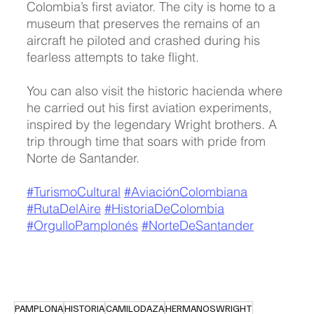
Colombia’s first aviator. The city is home to a 
museum that preserves the remains of an 
aircraft he piloted and crashed during his 
fearless attempts to take flight.
You can also visit the historic hacienda where 
he carried out his first aviation experiments, 
inspired by the legendary Wright brothers. A 
trip through time that soars with pride from 
Norte de Santander.
#TurismoCultural
#AviaciónColombiana
#RutaDelAire
#HistoriaDeColombia
#OrgulloPamplonés
#NorteDeSantander
PAMPLONA
HISTORIA
CAMILODAZA
HERMANOSWRIGHT