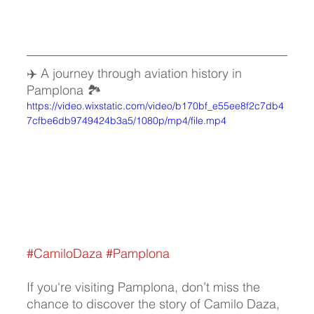
✈️ A journey through aviation history in 
Pamplona 🏞️
https://video.wixstatic.com/video/b170bf_e55ee8f2c7db4
7cfbe6db9749424b3a5/1080p/mp4/file.mp4
#CamiloDaza
#Pamplona
If you're visiting Pamplona, don’t miss the 
chance to discover the story of Camilo Daza, 