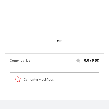
Comentarios
0.0 / 5 (0)
Comentar y calificar...
A prisión seis integrantes del ‘Tren de
Aragua’