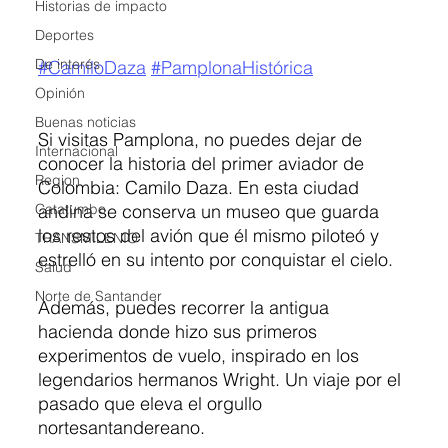
Historias de impacto
Deportes
De interés
#CamiloDaza
#PamplonaHistórica
Opinión
Buenas noticias
Si visitas Pamplona, no puedes dejar de 
Internacional
conocer la historia del primer aviador de 
Region
Colombia: Camilo Daza. En esta ciudad 
Catatumbo
andina se conserva un museo que guarda 
los restos del avión que él mismo piloteó y 
TRANSMILENIO
estrelló en su intento por conquistar el cielo.
Salud
Norte de Santander
Además, puedes recorrer la antigua 
hacienda donde hizo sus primeros 
experimentos de vuelo, inspirado en los 
legendarios hermanos Wright. Un viaje por el 
pasado que eleva el orgullo 
nortesantandereano.