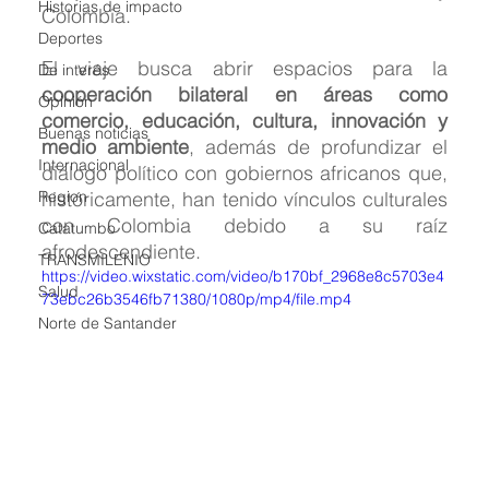
Historias de impacto
Colombia.
Deportes
El viaje busca abrir espacios para la 
De interés
cooperación bilateral en áreas como 
Opinión
comercio, educación, cultura, innovación y 
Buenas noticias
medio ambiente
, además de profundizar el 
Internacional
diálogo político con gobiernos africanos que, 
Region
históricamente, han tenido vínculos culturales 
con Colombia debido a su raíz 
Catatumbo
afrodescendiente.
TRANSMILENIO
https://video.wixstatic.com/video/b170bf_2968e8c5703e4
Salud
73ebc26b3546fb71380/1080p/mp4/file.mp4
Norte de Santander