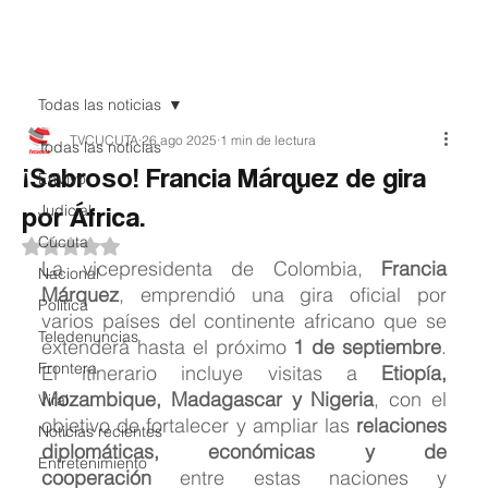
Teledenuncia
Todas las noticias
TVCUCUTA
26 ago 2025
1 min de lectura
Todas las noticias
¡Sabroso! Francia Márquez de gira
EnVivo
por África.
Judicial
Cúcuta
Obtuvo NaN de 5 estrellas.
La vicepresidenta de Colombia, 
Francia 
Nacional
Márquez
, emprendió una gira oficial por 
Política
varios países del continente africano que se 
Teledenuncias
extenderá hasta el próximo 
1 de septiembre
. 
Frontera
El itinerario incluye visitas a 
Etiopía, 
Mozambique, Madagascar y Nigeria
, con el 
Viral
objetivo de fortalecer y ampliar las 
relaciones 
Noticias recientes
diplomáticas, económicas y de 
Entretenimiento
cooperación
 entre estas naciones y 