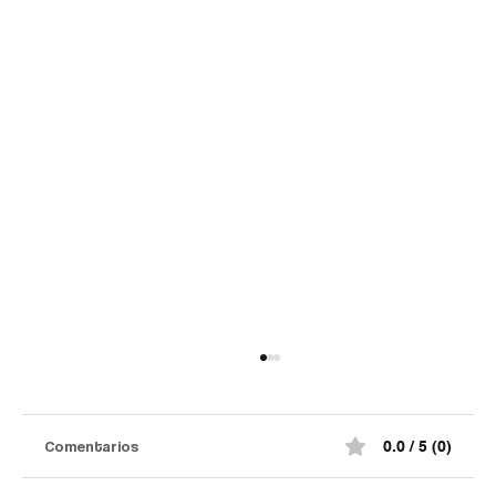
Así quedó el comando de la Policía de
#Norte de Santander tras el at@qu3
terr0r1st@ de la madrugada
¡Impactante! Así quedó el comando de la
Comentarios
0.0 / 5 (0)
Policía de #Norte de Santander tras el at@qu3
terr0r1st@ de la madrugada. De acuerdo con la