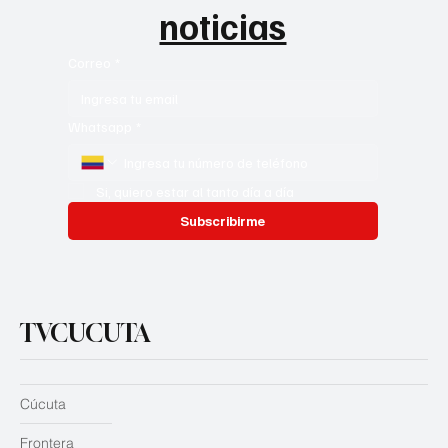
noticias
Correo
*
Whatsapp
*
Si, quiero estar al tanto día a día
Subscribirme
TVCUCUTA
Cúcuta
Frontera