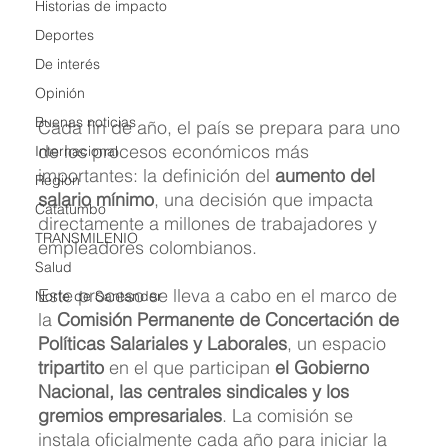
Historias de impacto
Deportes
De interés
Opinión
Buenas noticias
Cada fin de año, el país se prepara para uno 
de los procesos económicos más 
Internacional
importantes: la definición del 
aumento del 
Region
salario mínimo
, una decisión que impacta 
Catatumbo
directamente a millones de trabajadores y 
TRANSMILENIO
empleadores colombianos.
Salud
Este proceso se lleva a cabo en el marco de 
Norte de Santander
la 
Comisión Permanente de Concertación de 
Políticas Salariales y Laborales
, un espacio 
tripartito
 en el que participan 
el Gobierno 
Nacional, las centrales sindicales y los 
gremios empresariales
. La comisión se 
instala oficialmente cada año para iniciar la 