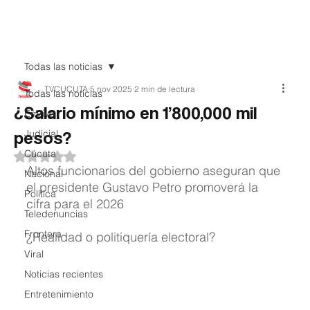
Teledenuncia
Todas las noticias
TVCUCUTA
5 nov 2025
2 min de lectura
Todas las noticias
¿Salario mínimo en 1’800,000 mil
EnVivo
pesos?
Judicial
Cúcuta
Obtuvo NaN de 5 estrellas.
Altos funcionarios del gobierno aseguran que 
Nacional
el presidente Gustavo Petro promoverá la 
Política
cifra para el 2026
Teledenuncias
Frontera
¿Realidad o politiquería electoral?
Viral
Noticias recientes
Entretenimiento