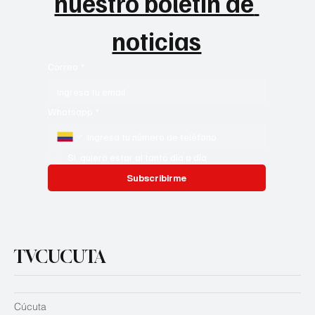
nuestro boletín de 
noticias
Correo
*
Whatsapp
*
Si, quiero estar al tanto día a día
Subscribirme
TVCUCUTA
Cúcuta