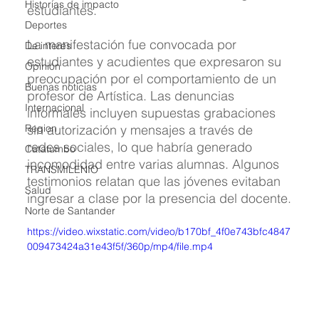
Historias de impacto
estudiantes.
Deportes
La manifestación fue convocada por 
De interés
estudiantes y acudientes que expresaron su 
Opinión
preocupación por el comportamiento de un 
Buenas noticias
profesor de Artística. Las denuncias 
Internacional
informales incluyen supuestas grabaciones 
Region
sin autorización y mensajes a través de 
redes sociales, lo que habría generado 
Catatumbo
incomodidad entre varias alumnas. Algunos 
TRANSMILENIO
testimonios relatan que las jóvenes evitaban 
Salud
ingresar a clase por la presencia del docente.
Norte de Santander
https://video.wixstatic.com/video/b170bf_4f0e743bfc4847
009473424a31e43f5f/360p/mp4/file.mp4