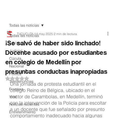
Teledenuncia
Todas las noticias
TVCUCUTA
14 may 2025
2 min de lectura
Todas las noticias
¡Se salvó de haber sido linchado!
EnVivo
Docente acusado por estudiantes
Judicial
Cúcuta
en colegio de Medellín por
Nacional
presuntas conductas inapropiadas
Política
Obtuvo NaN de 5 estrellas.
Teledenuncias
Una jornada de protesta estudiantil en el 
Frontera
colegio Reino de Bélgica, ubicado en el 
sector de Carambolas, en Medellín, terminó 
Viral
con la intervención de la Policía para escoltar 
Noticias recientes
a un docente que fue señalado por presunto 
Entretenimiento
comportamiento inadecuado hacia algunas 