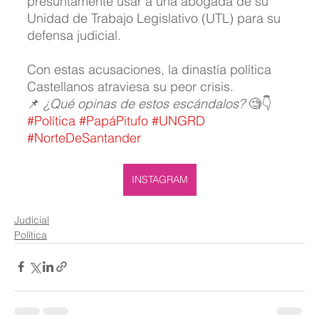
presuntamente usar a una abogada de su 
Unidad de Trabajo Legislativo (UTL) para su 
defensa judicial.
Con estas acusaciones, la dinastía política 
Castellanos atraviesa su peor crisis.
📌 
¿Qué opinas de estos escándalos?
 🧐👇 
#Política
#PapáPitufo
#UNGRD
#NorteDeSantander
INSTAGRAM
Judicial
Política