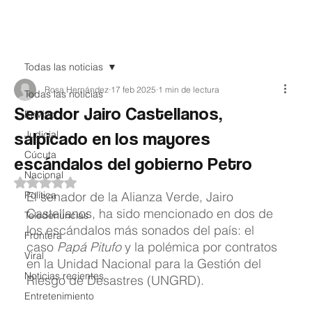
Teledenuncia
Todas las noticias
Rosa Hernández
17 feb 2025
1 min de lectura
Todas las noticias
Senador Jairo Castellanos,
EnVivo
salpicado en los mayores
Judicial
Cúcuta
escándalos del gobierno Petro
Nacional
Obtuvo NaN de 5 estrellas.
Política
El senador de la Alianza Verde, Jairo 
Castellanos, ha sido mencionado en dos de 
Teledenuncias
los escándalos más sonados del país: el 
Frontera
caso 
Papá Pitufo
 y la polémica por contratos 
Viral
en la Unidad Nacional para la Gestión del 
Noticias recientes
Riesgo de Desastres (UNGRD).
Entretenimiento