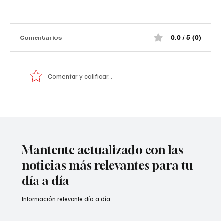
Así quedó el comando de la Policía de
#Norte de Santander tras el at@qu3
terr0r1st@ de la madrugada
¡Impactante! Así quedó el comando de la
Comentarios
0.0 / 5 (0)
Policía de #Norte de Santander tras el at@qu3
terr0r1st@ de la madrugada. De acuerdo con la
información preliminar, la explosión estuvo
Comentar y calificar...
acompañada por ráf@g@s
Mantente actualizado con las
noticias más relevantes para tu
día a día
Información relevante día a día