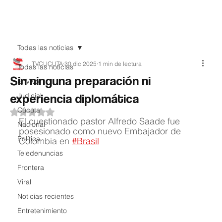
Teledenuncia
Todas las noticias
TVCUCUTA
30 dic 2025
1 min de lectura
Todas las noticias
Sin ninguna preparación ni
EnVivo
experiencia diplomática
Judicial
Cúcuta
Obtuvo NaN de 5 estrellas.
El cuestionado pastor Alfredo Saade fue 
Nacional
posesionado como nuevo Embajador de 
Política
Colombia en 
#Brasil
Teledenuncias
Frontera
Viral
Noticias recientes
Entretenimiento