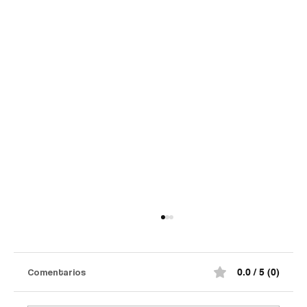
Así quedó el comando de la Policía de
#Norte de Santander tras el at@qu3
terr0r1st@ de la madrugada
¡Impactante! Así quedó el comando de la
Comentarios
0.0 / 5 (0)
Policía de #Norte de Santander tras el at@qu3
terr0r1st@ de la madrugada. De acuerdo con la