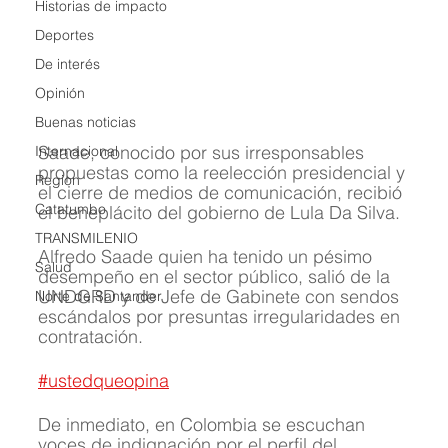
Historias de impacto
Deportes
De interés
Opinión
Buenas noticias
Saade, conocido por sus irresponsables 
Internacional
propuestas como la reelección presidencial y 
Region
el cierre de medios de comunicación, recibió 
Catatumbo
el beneplácito del gobierno de Lula Da Silva.
TRANSMILENIO
Alfredo Saade quien ha tenido un pésimo 
Salud
desempeño en el sector público, salió de la 
UNDGRD y de Jefe de Gabinete con sendos 
Norte de Santander
escándalos por presuntas irregularidades en 
contratación.
#ustedqueopina
De inmediato, en Colombia se escuchan 
voces de indignación por el perfil del 