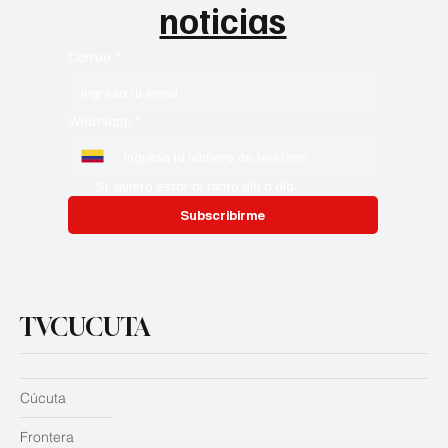
noticias
Correo
*
Whatsapp
*
Si, quiero estar al tanto día a día
Subscribirme
TVCUCUTA
Cúcuta
Frontera